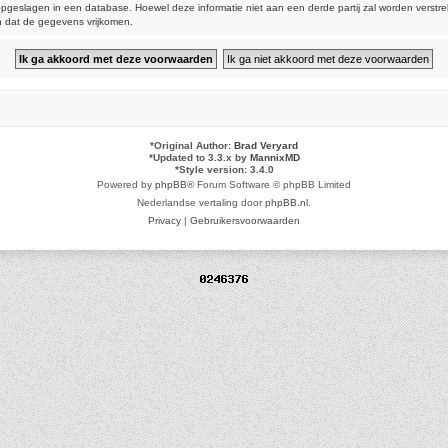
dt opgeslagen in een database. Hoewel deze informatie niet aan een derde partij zal worden vers
n dat de gegevens vrijkomen.
*
Original Author:
Brad Veryard
*
Updated to 3.3.x by
MannixMD
*
Style version: 3.4.0
Powered by
phpBB
® Forum Software © phpBB Limited
Nederlandse vertaling door
phpBB.nl
.
Privacy
|
Gebruikersvoorwaarden