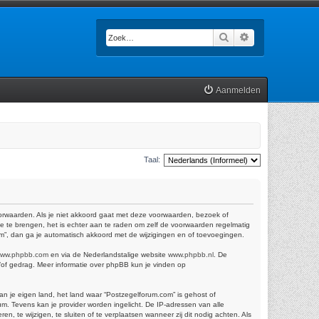
Zoek
Uitgebreid zoek
Aanmelden
Taal:
oorwaarden. Als je niet akkoord gaat met deze voorwaarden, bezoek of
e te brengen, het is echter aan te raden om zelf de voorwaarden regelmatig
om”, dan ga je automatisch akkoord met de wijzigingen en of toevoegingen.
ww.phpbb.com
en via de Nederlandstalige website
www.phpbb.nl
. De
n/of gedrag. Meer informatie over phpBB kun je vinden op
van je eigen land, het land waar “Postzegelforum.com” is gehost of
m. Tevens kan je provider worden ingelicht. De IP-adressen van alle
te wijzigen, te sluiten of te verplaatsen wanneer zij dit nodig achten. Als