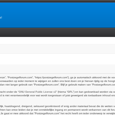
s!
onze”, “Postzegelforum.com”, “https://postzegelforum.com”), ga je automatisch akkoord met de v
orwaarden op ieder moment te wijzigen en zullen ons best doen om je hiervan tijdig op de hoogt
k dan niet langer gebruik van “Postzegelforum.com”. Blijf je gebruik maken van “Postzegelforum.c
racht onder de “
GNU General Public License v2
” (hierna “GPL”) en kan gedownload worden via
w
is niet verantwoordelijk voor wat wordt toegestaan of juist geweigerd als toelaatbare inhoud e
erlijk, haatdragend, dreigend, seksueel georiënteerd of enig ander materiaal bevat die de wetten 
hten kan ertoe leiden dat je met onmiddellijke ingang en permanent wordt verbannen van dit foru
at er mee akkoord dat “Postzegelforum.com” het recht heeft om ieder onderwerp te verwijderen, 