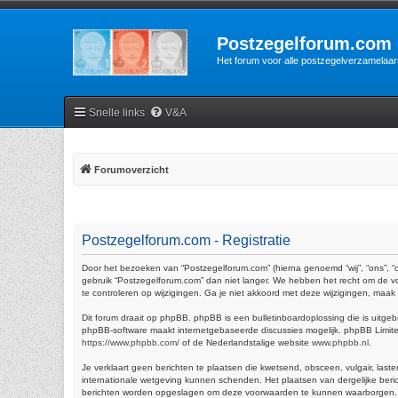
Postzegelforum.com
Het forum voor alle postzegelverzamelaar
Snelle links
V&A
Forumoverzicht
Postzegelforum.com - Registratie
Door het bezoeken van “Postzegelforum.com” (hierna genoemd “wij”, “ons”, “
gebruik “Postzegelforum.com” dan niet langer. We hebben het recht om de vo
te controleren op wijzigingen. Ga je niet akkoord met deze wijzigingen, maa
Dit forum draait op phpBB. phpBB is een bulletinboardoplossing die is uitgeb
phpBB-software maakt internetgebaseerde discussies mogelijk. phpBB Limited 
https://www.phpbb.com/
of de Nederlandstalige website
www.phpbb.nl
.
Je verklaart geen berichten te plaatsen die kwetsend, obsceen, vulgair, last
internationale wetgeving kunnen schenden. Het plaatsen van dergelijke beric
berichten worden opgeslagen om deze voorwaarden te kunnen waarborgen. Je ga