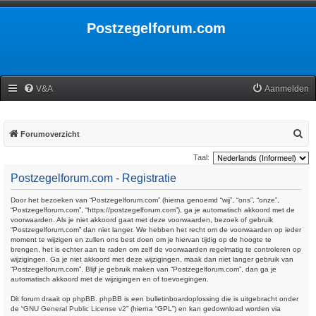
Postzegelforum.com
V&A
Aanmelden
Z
Forumoverzicht
o
Taal:
e
Postzegelforum.com - Registratie
k
Door het bezoeken van “Postzegelforum.com” (hierna genoemd “wij”, “ons”, “onze”,
“Postzegelforum.com”, “https://postzegelforum.com”), ga je automatisch akkoord met de
voorwaarden. Als je niet akkoord gaat met deze voorwaarden, bezoek of gebruik
“Postzegelforum.com” dan niet langer. We hebben het recht om de voorwaarden op ieder
moment te wijzigen en zullen ons best doen om je hiervan tijdig op de hoogte te
brengen, het is echter aan te raden om zelf de voorwaarden regelmatig te controleren op
wijzigingen. Ga je niet akkoord met deze wijzigingen, maak dan niet langer gebruik van
“Postzegelforum.com”. Blijf je gebruik maken van “Postzegelforum.com”, dan ga je
automatisch akkoord met de wijzigingen en of toevoegingen.
Dit forum draait op phpBB. phpBB is een bulletinboardoplossing die is uitgebracht onder
de “
GNU General Public License v2
” (hierna “GPL”) en kan gedownload worden via