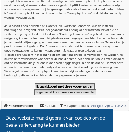
www.phpbb.com
en via de Nederlandstalige website
www.phpbb.nl
. De phpBB-software
maakt internetgebaseerde discussies mogelijk. phpBB Limited is niet verantwoordelijk
voor wat wordt toegestaan of juist geweigerd als toelaatbare inhoud en/of gedrag. Meer
informatie over phpBB kun je vinden op
https://www.phpbb.com/
of de Nederlandstalige
website
www.phpbb.nl
.
Je verklaart geen berichten te plaatsen die kwetsend, obsceen, vulgair, lasterlijk,
haatdragend, dreigend, seksueel georiënteerd of enig ander materiaal bevat die de
wetten van je eigen land, het land waar “Postzegelforum.com” is gehost of internationale
wetgeving kunnen schenden. Het plaatsen van dergelijke berichten kan ertoe leiden dat
je met onmiddellijke ingang en permanent wordt verbannen van dit forum. Tevens kan je
provider worden ingelicht. De IP-adressen van alle berichten worden opgeslagen om
deze voorwaarden te kunnen waarborgen. Je gaat er mee akkoord dat
“Postzegelforum.com” het recht heeft om ieder onderwerp te verwijderen, te wijzigen, te
sluiten of te verplaatsen wanneer zij dit nodig achten. Als gebruiker ga je ermee akkoord,
dat de informatie die je bij ons invoert wordt opgeslagen in een database. Hoewel deze
informatie niet aan een derde partij zal worden verstrekt zónder je toestemming, kan
“Postzegelforum.com” nóch phpBB verantwoordelijk worden gehouden voor een
hackpoging die ertoe kan leiden dat de gegevens vrijkomen.
Forumoverzicht
Contact
Verwijder cookies
Alle tijden zijn
UTC+02:00
*
Original Author:
Brad Veryard
Deze website maakt gebruik van cookies om de
*
Updated to 3.3.x by
MannixMD
*
Style version: 3.4.0
beste surfervaring te kunnen bieden.
Powered by
phpBB
® Forum Software © phpBB Limited