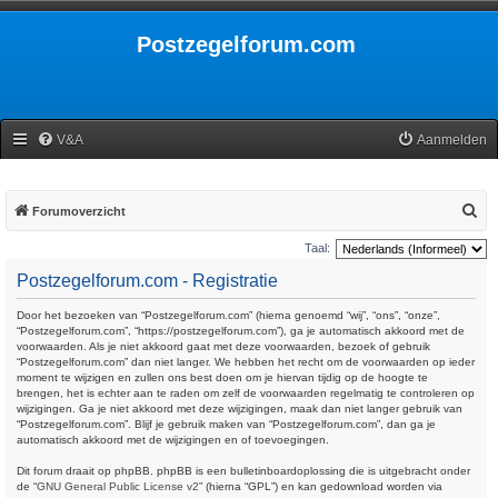
Postzegelforum.com
V&A
Aanmelden
Z
Forumoverzicht
o
Taal:
e
Postzegelforum.com - Registratie
k
Door het bezoeken van “Postzegelforum.com” (hierna genoemd “wij”, “ons”, “onze”,
“Postzegelforum.com”, “https://postzegelforum.com”), ga je automatisch akkoord met de
voorwaarden. Als je niet akkoord gaat met deze voorwaarden, bezoek of gebruik
“Postzegelforum.com” dan niet langer. We hebben het recht om de voorwaarden op ieder
moment te wijzigen en zullen ons best doen om je hiervan tijdig op de hoogte te
brengen, het is echter aan te raden om zelf de voorwaarden regelmatig te controleren op
wijzigingen. Ga je niet akkoord met deze wijzigingen, maak dan niet langer gebruik van
“Postzegelforum.com”. Blijf je gebruik maken van “Postzegelforum.com”, dan ga je
automatisch akkoord met de wijzigingen en of toevoegingen.
Dit forum draait op phpBB. phpBB is een bulletinboardoplossing die is uitgebracht onder
de “
GNU General Public License v2
” (hierna “GPL”) en kan gedownload worden via