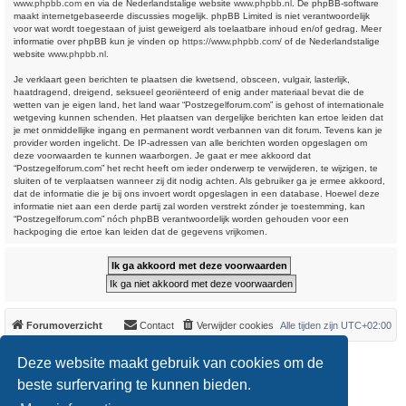
www.phpbb.com
en via de Nederlandstalige website
www.phpbb.nl
. De phpBB-software
maakt internetgebaseerde discussies mogelijk. phpBB Limited is niet verantwoordelijk
voor wat wordt toegestaan of juist geweigerd als toelaatbare inhoud en/of gedrag. Meer
informatie over phpBB kun je vinden op
https://www.phpbb.com/
of de Nederlandstalige
website
www.phpbb.nl
.
Je verklaart geen berichten te plaatsen die kwetsend, obsceen, vulgair, lasterlijk,
haatdragend, dreigend, seksueel georiënteerd of enig ander materiaal bevat die de
wetten van je eigen land, het land waar “Postzegelforum.com” is gehost of internationale
wetgeving kunnen schenden. Het plaatsen van dergelijke berichten kan ertoe leiden dat
je met onmiddellijke ingang en permanent wordt verbannen van dit forum. Tevens kan je
provider worden ingelicht. De IP-adressen van alle berichten worden opgeslagen om
deze voorwaarden te kunnen waarborgen. Je gaat er mee akkoord dat
“Postzegelforum.com” het recht heeft om ieder onderwerp te verwijderen, te wijzigen, te
sluiten of te verplaatsen wanneer zij dit nodig achten. Als gebruiker ga je ermee akkoord,
dat de informatie die je bij ons invoert wordt opgeslagen in een database. Hoewel deze
informatie niet aan een derde partij zal worden verstrekt zónder je toestemming, kan
“Postzegelforum.com” nóch phpBB verantwoordelijk worden gehouden voor een
hackpoging die ertoe kan leiden dat de gegevens vrijkomen.
Forumoverzicht
Contact
Verwijder cookies
Alle tijden zijn
UTC+02:00
*
Original Author:
Brad Veryard
Deze website maakt gebruik van cookies om de
*
Updated to 3.3.x by
MannixMD
*
Style version: 3.4.0
beste surfervaring te kunnen bieden.
Powered by
phpBB
® Forum Software © phpBB Limited