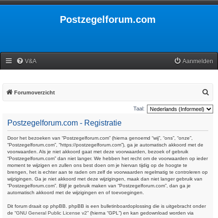
Postzegelforum.com
V&A
Aanmelden
Z
Forumoverzicht
o
Taal:
e
Postzegelforum.com - Registratie
k
Door het bezoeken van “Postzegelforum.com” (hierna genoemd “wij”, “ons”, “onze”,
“Postzegelforum.com”, “https://postzegelforum.com”), ga je automatisch akkoord met de
voorwaarden. Als je niet akkoord gaat met deze voorwaarden, bezoek of gebruik
“Postzegelforum.com” dan niet langer. We hebben het recht om de voorwaarden op ieder
moment te wijzigen en zullen ons best doen om je hiervan tijdig op de hoogte te
brengen, het is echter aan te raden om zelf de voorwaarden regelmatig te controleren op
wijzigingen. Ga je niet akkoord met deze wijzigingen, maak dan niet langer gebruik van
“Postzegelforum.com”. Blijf je gebruik maken van “Postzegelforum.com”, dan ga je
automatisch akkoord met de wijzigingen en of toevoegingen.
Dit forum draait op phpBB. phpBB is een bulletinboardoplossing die is uitgebracht onder
de “
GNU General Public License v2
” (hierna “GPL”) en kan gedownload worden via