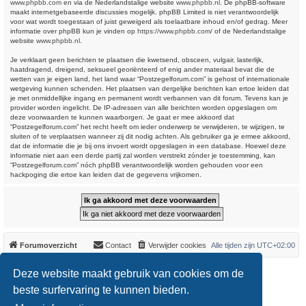
www.phpbb.com
en via de Nederlandstalige website
www.phpbb.nl
. De phpBB-software
maakt internetgebaseerde discussies mogelijk. phpBB Limited is niet verantwoordelijk
voor wat wordt toegestaan of juist geweigerd als toelaatbare inhoud en/of gedrag. Meer
informatie over phpBB kun je vinden op
https://www.phpbb.com/
of de Nederlandstalige
website
www.phpbb.nl
.
Je verklaart geen berichten te plaatsen die kwetsend, obsceen, vulgair, lasterlijk,
haatdragend, dreigend, seksueel georiënteerd of enig ander materiaal bevat die de
wetten van je eigen land, het land waar “Postzegelforum.com” is gehost of internationale
wetgeving kunnen schenden. Het plaatsen van dergelijke berichten kan ertoe leiden dat
je met onmiddellijke ingang en permanent wordt verbannen van dit forum. Tevens kan je
provider worden ingelicht. De IP-adressen van alle berichten worden opgeslagen om
deze voorwaarden te kunnen waarborgen. Je gaat er mee akkoord dat
“Postzegelforum.com” het recht heeft om ieder onderwerp te verwijderen, te wijzigen, te
sluiten of te verplaatsen wanneer zij dit nodig achten. Als gebruiker ga je ermee akkoord,
dat de informatie die je bij ons invoert wordt opgeslagen in een database. Hoewel deze
informatie niet aan een derde partij zal worden verstrekt zónder je toestemming, kan
“Postzegelforum.com” nóch phpBB verantwoordelijk worden gehouden voor een
hackpoging die ertoe kan leiden dat de gegevens vrijkomen.
Forumoverzicht
Contact
Verwijder cookies
Alle tijden zijn
UTC+02:00
*
Original Author:
Brad Veryard
Deze website maakt gebruik van cookies om de
*
Updated to 3.3.x by
MannixMD
*
Style version: 3.4.0
beste surfervaring te kunnen bieden.
Powered by
phpBB
® Forum Software © phpBB Limited