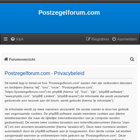
Postzegelforum.com
V&A
Registreer
Aanmelden
Z
Forumoverzicht
o
Postzegelforum.com - Privacybeleid
e
k
Dit beleid legt in detail uit hoe “Postzegelforum.com” samen met zijn verbonden diensten
en bedrijven (hierna “wij”, “ons”, “onze”, “Postzegelforum.com”,
“https://postzegelforum.com”) en phpBB (hierna “zij”, “hun”, “zijn”, “phpBB-software”,
“www.phpbb.com”, “phpBB Limited”, “phpBB-teams”) de informatie die wordt verzameld
gedurende een bezoek aan dit forum, wordt gebruikt (hierna “je informatie”).
Je informatie wordt op twee manieren verzameld. De eerste manier is door het gebruik
van zogenaamde cookies. De phpBB-software maakt meerdere cookies aan (kleine
tekstbestanden die naar de tijdelijke internetbestanden van je computer worden
gedownload). De eerste twee cookies bevatten een indentificatienummer (hierna “user-
id”) en een anoniem sessienummer (hierna “session-id”). Deze twee nummers worden
automatisch door de phpBB-software aan je toegewezen. Een derde cookie zal worden
aangemaakt wanneer je onderwerpen hebt gelezen op “Postzegelforum.com”. Deze
cookie wordt gebruikt om op te slaan welke onderwerpen gelezen zijn en verbetert