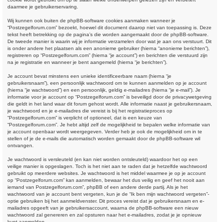
daarmee je gebruikerservaring.
Wij kunnen ook buiten de phpBB-software cookies aanmaken wanneer je
“Postzegelforum.com” bezoekt, hoewel dit document daarop niet van toepassing is. Deze
tekst heeft betrekking op de pagina’s die worden aangemaakt door de phpBB-software.
De tweede manier is waarin wij je informatie verzamelen door wat je aan ons verstuurt. Dit
is onder andere het plaatsen als een anonieme gebruiker (hierna “anonieme berichten”),
registreren op “Postzegelforum.com” (hierna “je account”) en berichten die verstuurd zijn
na je registratie en wanneer je bent aangemeld (hierna “je berichten”).
Je account bevat minstens een unieke identificeerbare naam (hierna “je
gebruikersnaam”), een persoonlijk wachtwoord om te kunnen aanmelden op je account
(hierna “je wachtwoord”) en een persoonlijk, geldig e-mailadres (hierna “je e-mail”). Je
informatie voor je account op “Postzegelforum.com” is beveiligd door de privacywetgeving
die geldt in het land waar dit forum gehost wordt. Alle informatie naast je gebruikersnaam,
je wachtwoord en je e-mailadres die vereist is bij het registratieproces op
“Postzegelforum.com” is verplicht of optioneel, dat is een keuze van
“Postzegelforum.com”. Je hebt altijd zelf de mogelijkheid te bepalen welke informatie van
je account openbaar wordt weergegeven. Verder heb je ook de mogelijkheid om in te
stellen of je de e-mails die automatisch worden gemaakt door de phpBB-software wil
ontvangen.
Je wachtwoord is versleuteld (en kan niet worden ontsleuteld) waardoor het op een
veilige manier is opgeslagen. Toch is het niet aan te raden dat je hetzelfde wachtwoord
gebruikt op meerdere websites. Je wachtwoord is het middel waarmee je op je account
op “Postzegelforum.com” kan aanmelden, bewaar het dus veilig en geef het nooit aan
iemand van Postzegelforum.com”, phpBB of een andere derde partij. Als je het
wachtwoord van je account bent vergeten, kun je de “Ik ben mijn wachtwoord vergeten”-
optie gebruiken bij het aanmeldvenster. Dit proces vereist dat je gebruikersnaam en e-
mailadres opgeeft van je gebruikersaccount, waarna de phpBB-software een nieuw
wachtwoord zal genereren en zal opsturen naar het e-mailadres, zodat je je opnieuw
kunt aanmelden.