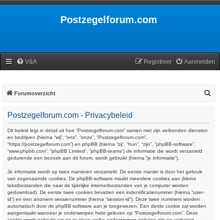
Postzegelforum.com
V&A
Registreer
Aanmelden
Z
Forumoverzicht
o
Postzegelforum.com - Privacybeleid
e
k
Dit beleid legt in detail uit hoe “Postzegelforum.com” samen met zijn verbonden diensten
en bedrijven (hierna “wij”, “ons”, “onze”, “Postzegelforum.com”,
“https://postzegelforum.com”) en phpBB (hierna “zij”, “hun”, “zijn”, “phpBB-software”,
“www.phpbb.com”, “phpBB Limited”, “phpBB-teams”) de informatie die wordt verzameld
gedurende een bezoek aan dit forum, wordt gebruikt (hierna “je informatie”).
Je informatie wordt op twee manieren verzameld. De eerste manier is door het gebruik
van zogenaamde cookies. De phpBB-software maakt meerdere cookies aan (kleine
tekstbestanden die naar de tijdelijke internetbestanden van je computer worden
gedownload). De eerste twee cookies bevatten een indentificatienummer (hierna “user-
id”) en een anoniem sessienummer (hierna “session-id”). Deze twee nummers worden
automatisch door de phpBB-software aan je toegewezen. Een derde cookie zal worden
aangemaakt wanneer je onderwerpen hebt gelezen op “Postzegelforum.com”. Deze
cookie wordt gebruikt om op te slaan welke onderwerpen gelezen zijn en verbetert