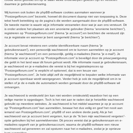
daarmee je gebruikerservaring.
Wij kunnen ook buiten de phpBB-software cookies aanmaken wanneer je
“Postzegelforum.com” bezoekt, hoewel dit document daarop niet van toepassing is. Deze
tekst heeft betrekking op de pagina’s die worden aangemaakt door de phpBB-software.
De tweede manier is waarin wij je informatie verzamelen door wat je aan ons verstuurt. Dit
is onder andere het plaatsen als een anonieme gebruiker (hierna “anonieme berichten”),
registreren op “Postzegelforum.com” (hierna “je account”) en berichten die verstuurd zijn
na je registratie en wanneer je bent aangemeld (hierna “je berichten”).
Je account bevat minstens een unieke identificeerbare naam (hierna “je
gebruikersnaam”), een persoonlijk wachtwoord om te kunnen aanmelden op je account
(hierna “je wachtwoord”) en een persoonlijk, geldig e-mailadres (hierna “je e-mail”). Je
informatie voor je account op “Postzegelforum.com” is beveiligd door de privacywetgeving
die geldt in het land waar dit forum gehost wordt. Alle informatie naast je gebruikersnaam,
je wachtwoord en je e-mailadres die vereist is bij het registratieproces op
“Postzegelforum.com” is verplicht of optioneel, dat is een keuze van
“Postzegelforum.com”. Je hebt altijd zelf de mogelijkheid te bepalen welke informatie van
je account openbaar wordt weergegeven. Verder heb je ook de mogelijkheid om in te
stellen of je de e-mails die automatisch worden gemaakt door de phpBB-software wil
ontvangen.
Je wachtwoord is versleuteld (en kan niet worden ontsleuteld) waardoor het op een
veilige manier is opgeslagen. Toch is het niet aan te raden dat je hetzelfde wachtwoord
gebruikt op meerdere websites. Je wachtwoord is het middel waarmee je op je account
op “Postzegelforum.com” kan aanmelden, bewaar het dus veilig en geef het nooit aan
iemand van Postzegelforum.com”, phpBB of een andere derde partij. Als je het
wachtwoord van je account bent vergeten, kun je de “Ik ben mijn wachtwoord vergeten”-
optie gebruiken bij het aanmeldvenster. Dit proces vereist dat je gebruikersnaam en e-
mailadres opgeeft van je gebruikersaccount, waarna de phpBB-software een nieuw
wachtwoord zal genereren en zal opsturen naar het e-mailadres, zodat je je opnieuw
kunt aanmelden.