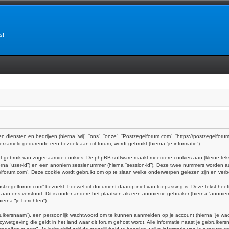
s!
n diensten en bedrijven (hierna “wij”, “ons”, “onze”, “Postzegelforum.com”, “https://postzegelforum.
rzameld gedurende een bezoek aan dit forum, wordt gebruikt (hierna “je informatie”).
het gebruik van zogenaamde cookies. De phpBB-software maakt meerdere cookies aan (kleine teks
ierna “user-id”) en een anoniem sessienummer (hierna “session-id”). Deze twee nummers worden
rum.com”. Deze cookie wordt gebruikt om op te slaan welke onderwerpen gelezen zijn en verbe
tzegelforum.com” bezoekt, hoewel dit document daarop niet van toepassing is. Deze tekst hee
e aan ons verstuurt. Dit is onder andere het plaatsen als een anonieme gebruiker (hierna “anoniem
erna “je berichten”).
uikersnaam”), een persoonlijk wachtwoord om te kunnen aanmelden op je account (hierna “je wachtw
ywetgeving die geldt in het land waar dit forum gehost wordt. Alle informatie naast je gebruikersna