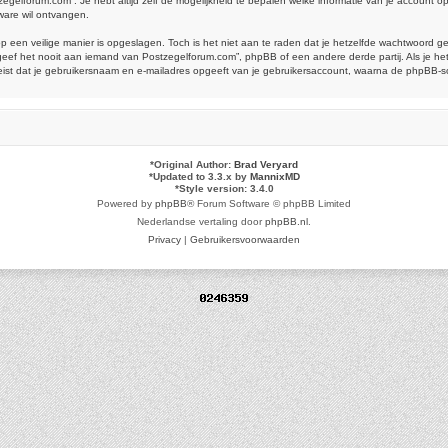
tzegelforum.com”. Je hebt altijd zelf de mogelijkheid te bepalen welke informatie van je account
ware wil ontvangen.
op een veilige manier is opgeslagen. Toch is het niet aan te raden dat je hetzelfde wachtwoord 
ef het nooit aan iemand van Postzegelforum.com”, phpBB of een andere derde partij. Als je het
reist dat je gebruikersnaam en e-mailadres opgeeft van je gebruikersaccount, waarna de phpBB-
*
Original Author:
Brad Veryard
*
Updated to 3.3.x by
MannixMD
*
Style version: 3.4.0
Powered by
phpBB
® Forum Software © phpBB Limited
Nederlandse vertaling door
phpBB.nl
.
Privacy
|
Gebruikersvoorwaarden