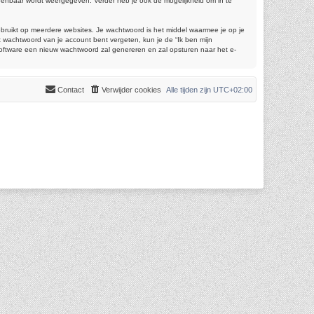
 openbaar wordt weergegeven. Verder heb je ook de mogelijkheid om in te
gebruikt op meerdere websites. Je wachtwoord is het middel waarmee je op je
 wachtwoord van je account bent vergeten, kun je de “Ik ben mijn
software een nieuw wachtwoord zal genereren en zal opsturen naar het e-
Contact
Verwijder cookies
Alle tijden zijn
UTC+02:00