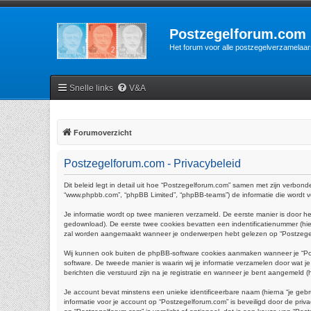
Postzegelforum.com
Het forum voor alle postzegelverzamelaar
Snelle links
V&A
Forumoverzicht
Postzegelforum.com - Privacybeleid
Dit beleid legt in detail uit hoe “Postzegelforum.com” samen met zijn verbonde
“www.phpbb.com”, “phpBB Limited”, “phpBB-teams”) de informatie die wordt ve
Je informatie wordt op twee manieren verzameld. De eerste manier is door 
gedownload). De eerste twee cookies bevatten een indentificatienummer (h
zal worden aangemaakt wanneer je onderwerpen hebt gelezen op “Postzegelfo
Wij kunnen ook buiten de phpBB-software cookies aanmaken wanneer je “Pos
software. De tweede manier is waarin wij je informatie verzamelen door wat j
berichten die verstuurd zijn na je registratie en wanneer je bent aangemeld (hi
Je account bevat minstens een unieke identificeerbare naam (hierna “je gebr
informatie voor je account op “Postzegelforum.com” is beveiligd door de privac