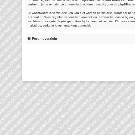
op “Postzegelforum.com” is verplicht of optioneel, dat is een keuze van “Pos
stellen of je de e-mails die automatisch worden gemaakt door de phpBB-soft
Je wachtwoord is versleuteld (en kan niet worden ontsleuteld) waardoor het 
account op “Postzegelforum.com” kan aanmelden, bewaar het dus veilig en ge
wachtwoord vergeten”-optie gebruiken bij het aanmeldvenster. Dit proces ve
mailadres, zodat je je opnieuw kunt aanmelden.
Forumoverzicht