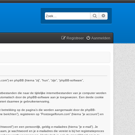
Zoek
Uitgebreid zoek
Registreer
Aanmelden
com”) en phpBB (hierna “zij”, “hun”, “zijn”, “phpBB-software”,
tbestanden die naar de tijdelijke internetbestanden van je computer worden
 automatisch door de phpBB-software aan je toegewezen. Een derde cookie
tert daarmee je gebruikerservaring.
ft betrekking op de pagina’s die worden aangemaakt door de phpBB-
e berichten”), registreren op “Postzegelforum.com” (hierna “je account”) en
oord”) en een persoonlijk, geldig e-mailadres (hierna “je e-mail”). Je
am, je wachtwoord en je e-mailadres die vereist is bij het registratieproces