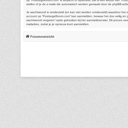
op “Postzegelforum.com” is verplicht of optioneel, dat is een keuze van “Pos
stellen of je de e-mails die automatisch worden gemaakt door de phpBB-soft
Je wachtwoord is versleuteld (en kan niet worden ontsleuteld) waardoor het 
account op “Postzegelforum.com” kan aanmelden, bewaar het dus veilig en ge
wachtwoord vergeten”-optie gebruiken bij het aanmeldvenster. Dit proces ve
mailadres, zodat je je opnieuw kunt aanmelden.
Forumoverzicht