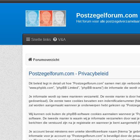
Postzegelforum.com
Het forum voor alle postzegelverzamelaar
Snelle links
V&A
Forumoverzicht
Postzegelforum.com - Privacybeleid
Dit beleid legt in detail uit hoe “Postzegelforum.com” samen met zijn verbonde
“www.phpbb.com”, “phpBB Limited”, “phpBB-teams”) de informatie die wordt ve
Je informatie wordt op twee manieren verzameld. De eerste manier is door 
gedownload). De eerste twee cookies bevatten een indentificatienummer (h
zal worden aangemaakt wanneer je onderwerpen hebt gelezen op “Postzegelfo
Wij kunnen ook buiten de phpBB-software cookies aanmaken wanneer je “Pos
software. De tweede manier is waarin wij je informatie verzamelen door wat j
berichten die verstuurd zijn na je registratie en wanneer je bent aangemeld (hi
Je account bevat minstens een unieke identificeerbare naam (hierna “je gebr
informatie voor je account op “Postzegelforum.com” is beveiligd door de privac