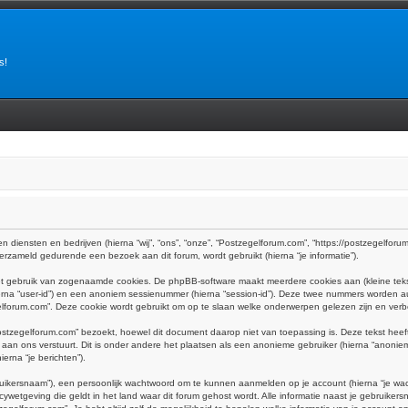
s!
n diensten en bedrijven (hierna “wij”, “ons”, “onze”, “Postzegelforum.com”, “https://postzegelforum.
rzameld gedurende een bezoek aan dit forum, wordt gebruikt (hierna “je informatie”).
het gebruik van zogenaamde cookies. De phpBB-software maakt meerdere cookies aan (kleine teks
ierna “user-id”) en een anoniem sessienummer (hierna “session-id”). Deze twee nummers worden
rum.com”. Deze cookie wordt gebruikt om op te slaan welke onderwerpen gelezen zijn en verbe
tzegelforum.com” bezoekt, hoewel dit document daarop niet van toepassing is. Deze tekst hee
e aan ons verstuurt. Dit is onder andere het plaatsen als een anonieme gebruiker (hierna “anoniem
erna “je berichten”).
uikersnaam”), een persoonlijk wachtwoord om te kunnen aanmelden op je account (hierna “je wachtw
ywetgeving die geldt in het land waar dit forum gehost wordt. Alle informatie naast je gebruikersna