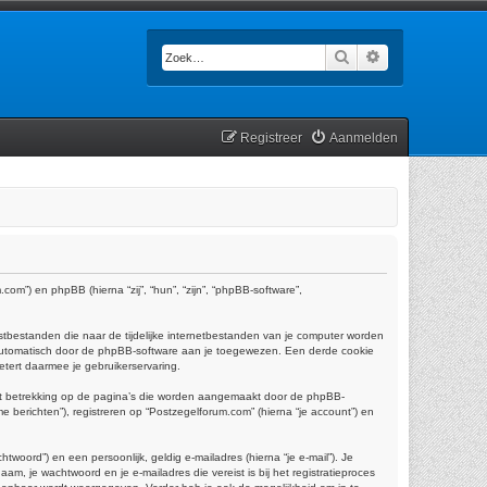
Zoek
Uitgebreid zoek
Registreer
Aanmelden
com”) en phpBB (hierna “zij”, “hun”, “zijn”, “phpBB-software”,
tbestanden die naar de tijdelijke internetbestanden van je computer worden
 automatisch door de phpBB-software aan je toegewezen. Een derde cookie
tert daarmee je gebruikerservaring.
ft betrekking op de pagina’s die worden aangemaakt door de phpBB-
e berichten”), registreren op “Postzegelforum.com” (hierna “je account”) en
oord”) en een persoonlijk, geldig e-mailadres (hierna “je e-mail”). Je
am, je wachtwoord en je e-mailadres die vereist is bij het registratieproces