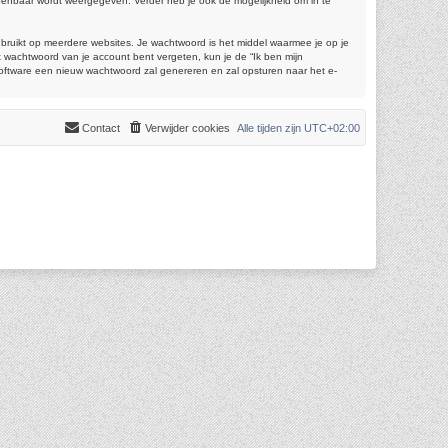
 openbaar wordt weergegeven. Verder heb je ook de mogelijkheid om in te
gebruikt op meerdere websites. Je wachtwoord is het middel waarmee je op je
 wachtwoord van je account bent vergeten, kun je de “Ik ben mijn
software een nieuw wachtwoord zal genereren en zal opsturen naar het e-
Contact
Verwijder cookies
Alle tijden zijn
UTC+02:00