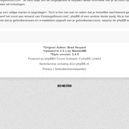
tzegelforum.com”. Je hebt altijd zelf de mogelijkheid te bepalen welke informatie van je account
ware wil ontvangen.
op een veilige manier is opgeslagen. Toch is het niet aan te raden dat je hetzelfde wachtwoord 
ef het nooit aan iemand van Postzegelforum.com”, phpBB of een andere derde partij. Als je het
reist dat je gebruikersnaam en e-mailadres opgeeft van je gebruikersaccount, waarna de phpBB-
*
Original Author:
Brad Veryard
*
Updated to 3.3.x by
MannixMD
*
Style version: 3.4.0
Powered by
phpBB
® Forum Software © phpBB Limited
Nederlandse vertaling door
phpBB.nl
.
Privacy
|
Gebruikersvoorwaarden