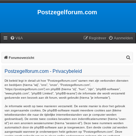
Postzegelforum.com
V&A
Registreer
Aanmelden
Z
Forumoverzicht
o
Postzegelforum.com - Privacybeleid
e
k
Dit beleid legt in detail uit hoe “Postzegelforum.com” samen met zijn verbonden diensten
en bedrijven (hierna “wij”, “ons”, “onze”, “Postzegelforum.com”,
“https://postzegelforum.com”) en phpBB (hierna “zij”, “hun”, “zijn”, “phpBB-software”,
“www.phpbb.com”, “phpBB Limited”, “phpBB-teams”) de informatie die wordt verzameld
gedurende een bezoek aan dit forum, wordt gebruikt (hierna “je informatie”).
Je informatie wordt op twee manieren verzameld. De eerste manier is door het gebruik
van zogenaamde cookies. De phpBB-software maakt meerdere cookies aan (kleine
tekstbestanden die naar de tijdelijke internetbestanden van je computer worden
gedownload). De eerste twee cookies bevatten een indentificatienummer (hierna “user-
id”) en een anoniem sessienummer (hierna “session-id”). Deze twee nummers worden
automatisch door de phpBB-software aan je toegewezen. Een derde cookie zal worden
aangemaakt wanneer je onderwerpen hebt gelezen op “Postzegelforum.com”. Deze
cookie wordt gebruikt om op te slaan welke onderwerpen gelezen zijn en verbetert