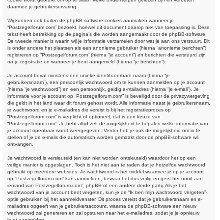
daarmee je gebruikerservaring.
Wij kunnen ook buiten de phpBB-software cookies aanmaken wanneer je
“Postzegelforum.com” bezoekt, hoewel dit document daarop niet van toepassing is. Deze
tekst heeft betrekking op de pagina’s die worden aangemaakt door de phpBB-software.
De tweede manier is waarin wij je informatie verzamelen door wat je aan ons verstuurt. Dit
is onder andere het plaatsen als een anonieme gebruiker (hierna “anonieme berichten”),
registreren op “Postzegelforum.com” (hierna “je account”) en berichten die verstuurd zijn
na je registratie en wanneer je bent aangemeld (hierna “je berichten”).
Je account bevat minstens een unieke identificeerbare naam (hierna “je
gebruikersnaam”), een persoonlijk wachtwoord om te kunnen aanmelden op je account
(hierna “je wachtwoord”) en een persoonlijk, geldig e-mailadres (hierna “je e-mail”). Je
informatie voor je account op “Postzegelforum.com” is beveiligd door de privacywetgeving
die geldt in het land waar dit forum gehost wordt. Alle informatie naast je gebruikersnaam,
je wachtwoord en je e-mailadres die vereist is bij het registratieproces op
“Postzegelforum.com” is verplicht of optioneel, dat is een keuze van
“Postzegelforum.com”. Je hebt altijd zelf de mogelijkheid te bepalen welke informatie van
je account openbaar wordt weergegeven. Verder heb je ook de mogelijkheid om in te
stellen of je de e-mails die automatisch worden gemaakt door de phpBB-software wil
ontvangen.
Je wachtwoord is versleuteld (en kan niet worden ontsleuteld) waardoor het op een
veilige manier is opgeslagen. Toch is het niet aan te raden dat je hetzelfde wachtwoord
gebruikt op meerdere websites. Je wachtwoord is het middel waarmee je op je account
op “Postzegelforum.com” kan aanmelden, bewaar het dus veilig en geef het nooit aan
iemand van Postzegelforum.com”, phpBB of een andere derde partij. Als je het
wachtwoord van je account bent vergeten, kun je de “Ik ben mijn wachtwoord vergeten”-
optie gebruiken bij het aanmeldvenster. Dit proces vereist dat je gebruikersnaam en e-
mailadres opgeeft van je gebruikersaccount, waarna de phpBB-software een nieuw
wachtwoord zal genereren en zal opsturen naar het e-mailadres, zodat je je opnieuw
kunt aanmelden.