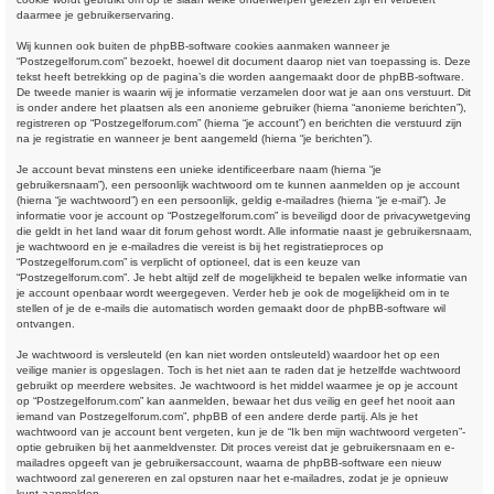
daarmee je gebruikerservaring.
Wij kunnen ook buiten de phpBB-software cookies aanmaken wanneer je
“Postzegelforum.com” bezoekt, hoewel dit document daarop niet van toepassing is. Deze
tekst heeft betrekking op de pagina’s die worden aangemaakt door de phpBB-software.
De tweede manier is waarin wij je informatie verzamelen door wat je aan ons verstuurt. Dit
is onder andere het plaatsen als een anonieme gebruiker (hierna “anonieme berichten”),
registreren op “Postzegelforum.com” (hierna “je account”) en berichten die verstuurd zijn
na je registratie en wanneer je bent aangemeld (hierna “je berichten”).
Je account bevat minstens een unieke identificeerbare naam (hierna “je
gebruikersnaam”), een persoonlijk wachtwoord om te kunnen aanmelden op je account
(hierna “je wachtwoord”) en een persoonlijk, geldig e-mailadres (hierna “je e-mail”). Je
informatie voor je account op “Postzegelforum.com” is beveiligd door de privacywetgeving
die geldt in het land waar dit forum gehost wordt. Alle informatie naast je gebruikersnaam,
je wachtwoord en je e-mailadres die vereist is bij het registratieproces op
“Postzegelforum.com” is verplicht of optioneel, dat is een keuze van
“Postzegelforum.com”. Je hebt altijd zelf de mogelijkheid te bepalen welke informatie van
je account openbaar wordt weergegeven. Verder heb je ook de mogelijkheid om in te
stellen of je de e-mails die automatisch worden gemaakt door de phpBB-software wil
ontvangen.
Je wachtwoord is versleuteld (en kan niet worden ontsleuteld) waardoor het op een
veilige manier is opgeslagen. Toch is het niet aan te raden dat je hetzelfde wachtwoord
gebruikt op meerdere websites. Je wachtwoord is het middel waarmee je op je account
op “Postzegelforum.com” kan aanmelden, bewaar het dus veilig en geef het nooit aan
iemand van Postzegelforum.com”, phpBB of een andere derde partij. Als je het
wachtwoord van je account bent vergeten, kun je de “Ik ben mijn wachtwoord vergeten”-
optie gebruiken bij het aanmeldvenster. Dit proces vereist dat je gebruikersnaam en e-
mailadres opgeeft van je gebruikersaccount, waarna de phpBB-software een nieuw
wachtwoord zal genereren en zal opsturen naar het e-mailadres, zodat je je opnieuw
kunt aanmelden.