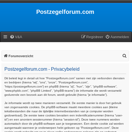
Postzegelforum.com
V&A
Registreer
Aanmelden
Z
Forumoverzicht
o
Postzegelforum.com - Privacybeleid
e
k
Dit beleid legt in detail uit hoe “Postzegelforum.com” samen met zijn verbonden diensten
en bedrijven (hierna “wij”, “ons”, “onze”, “Postzegelforum.com”,
“https://postzegelforum.com”) en phpBB (hierna “zij”, “hun”, “zijn”, “phpBB-software”,
“www.phpbb.com”, “phpBB Limited”, “phpBB-teams”) de informatie die wordt verzameld
gedurende een bezoek aan dit forum, wordt gebruikt (hierna “je informatie”).
Je informatie wordt op twee manieren verzameld. De eerste manier is door het gebruik
van zogenaamde cookies. De phpBB-software maakt meerdere cookies aan (kleine
tekstbestanden die naar de tijdelijke internetbestanden van je computer worden
gedownload). De eerste twee cookies bevatten een indentificatienummer (hierna “user-
id”) en een anoniem sessienummer (hierna “session-id”). Deze twee nummers worden
automatisch door de phpBB-software aan je toegewezen. Een derde cookie zal worden
aangemaakt wanneer je onderwerpen hebt gelezen op “Postzegelforum.com”. Deze
cookie wordt gebruikt om op te slaan welke onderwerpen gelezen zijn en verbetert