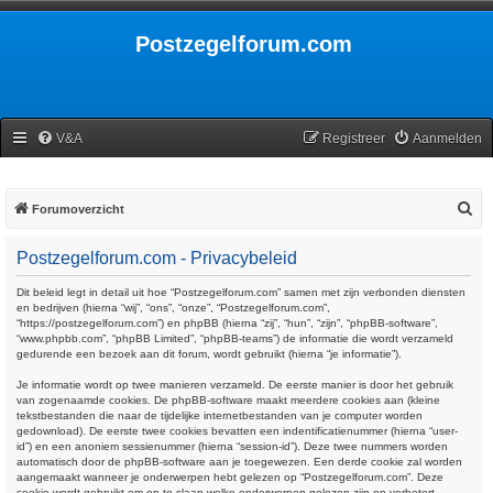
Postzegelforum.com
V&A
Registreer
Aanmelden
Z
Forumoverzicht
o
Postzegelforum.com - Privacybeleid
e
k
Dit beleid legt in detail uit hoe “Postzegelforum.com” samen met zijn verbonden diensten
en bedrijven (hierna “wij”, “ons”, “onze”, “Postzegelforum.com”,
“https://postzegelforum.com”) en phpBB (hierna “zij”, “hun”, “zijn”, “phpBB-software”,
“www.phpbb.com”, “phpBB Limited”, “phpBB-teams”) de informatie die wordt verzameld
gedurende een bezoek aan dit forum, wordt gebruikt (hierna “je informatie”).
Je informatie wordt op twee manieren verzameld. De eerste manier is door het gebruik
van zogenaamde cookies. De phpBB-software maakt meerdere cookies aan (kleine
tekstbestanden die naar de tijdelijke internetbestanden van je computer worden
gedownload). De eerste twee cookies bevatten een indentificatienummer (hierna “user-
id”) en een anoniem sessienummer (hierna “session-id”). Deze twee nummers worden
automatisch door de phpBB-software aan je toegewezen. Een derde cookie zal worden
aangemaakt wanneer je onderwerpen hebt gelezen op “Postzegelforum.com”. Deze
cookie wordt gebruikt om op te slaan welke onderwerpen gelezen zijn en verbetert