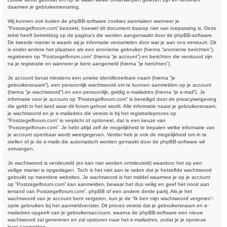
daarmee je gebruikerservaring.
Wij kunnen ook buiten de phpBB-software cookies aanmaken wanneer je
“Postzegelforum.com” bezoekt, hoewel dit document daarop niet van toepassing is. Deze
tekst heeft betrekking op de pagina’s die worden aangemaakt door de phpBB-software.
De tweede manier is waarin wij je informatie verzamelen door wat je aan ons verstuurt. Dit
is onder andere het plaatsen als een anonieme gebruiker (hierna “anonieme berichten”),
registreren op “Postzegelforum.com” (hierna “je account”) en berichten die verstuurd zijn
na je registratie en wanneer je bent aangemeld (hierna “je berichten”).
Je account bevat minstens een unieke identificeerbare naam (hierna “je
gebruikersnaam”), een persoonlijk wachtwoord om te kunnen aanmelden op je account
(hierna “je wachtwoord”) en een persoonlijk, geldig e-mailadres (hierna “je e-mail”). Je
informatie voor je account op “Postzegelforum.com” is beveiligd door de privacywetgeving
die geldt in het land waar dit forum gehost wordt. Alle informatie naast je gebruikersnaam,
je wachtwoord en je e-mailadres die vereist is bij het registratieproces op
“Postzegelforum.com” is verplicht of optioneel, dat is een keuze van
“Postzegelforum.com”. Je hebt altijd zelf de mogelijkheid te bepalen welke informatie van
je account openbaar wordt weergegeven. Verder heb je ook de mogelijkheid om in te
stellen of je de e-mails die automatisch worden gemaakt door de phpBB-software wil
ontvangen.
Je wachtwoord is versleuteld (en kan niet worden ontsleuteld) waardoor het op een
veilige manier is opgeslagen. Toch is het niet aan te raden dat je hetzelfde wachtwoord
gebruikt op meerdere websites. Je wachtwoord is het middel waarmee je op je account
op “Postzegelforum.com” kan aanmelden, bewaar het dus veilig en geef het nooit aan
iemand van Postzegelforum.com”, phpBB of een andere derde partij. Als je het
wachtwoord van je account bent vergeten, kun je de “Ik ben mijn wachtwoord vergeten”-
optie gebruiken bij het aanmeldvenster. Dit proces vereist dat je gebruikersnaam en e-
mailadres opgeeft van je gebruikersaccount, waarna de phpBB-software een nieuw
wachtwoord zal genereren en zal opsturen naar het e-mailadres, zodat je je opnieuw
kunt aanmelden.