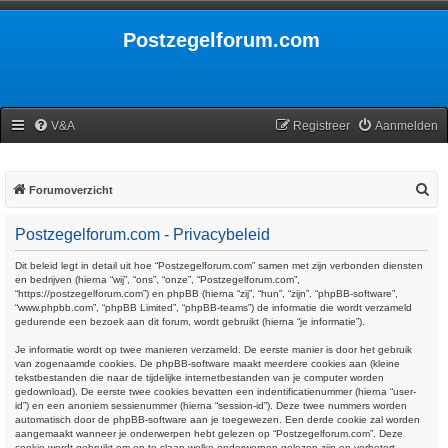
Postzegelforum.com
V&A
Registreer
Aanmelden
Z
Forumoverzicht
o
Postzegelforum.com - Privacybeleid
e
k
Dit beleid legt in detail uit hoe “Postzegelforum.com” samen met zijn verbonden diensten
en bedrijven (hierna “wij”, “ons”, “onze”, “Postzegelforum.com”,
“https://postzegelforum.com”) en phpBB (hierna “zij”, “hun”, “zijn”, “phpBB-software”,
“www.phpbb.com”, “phpBB Limited”, “phpBB-teams”) de informatie die wordt verzameld
gedurende een bezoek aan dit forum, wordt gebruikt (hierna “je informatie”).
Je informatie wordt op twee manieren verzameld. De eerste manier is door het gebruik
van zogenaamde cookies. De phpBB-software maakt meerdere cookies aan (kleine
tekstbestanden die naar de tijdelijke internetbestanden van je computer worden
gedownload). De eerste twee cookies bevatten een indentificatienummer (hierna “user-
id”) en een anoniem sessienummer (hierna “session-id”). Deze twee nummers worden
automatisch door de phpBB-software aan je toegewezen. Een derde cookie zal worden
aangemaakt wanneer je onderwerpen hebt gelezen op “Postzegelforum.com”. Deze
cookie wordt gebruikt om op te slaan welke onderwerpen gelezen zijn en verbetert