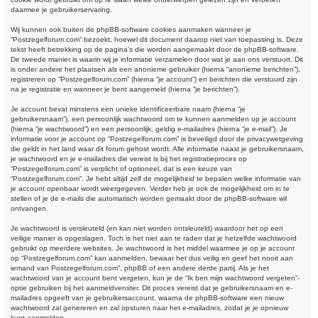
daarmee je gebruikerservaring.
Wij kunnen ook buiten de phpBB-software cookies aanmaken wanneer je
“Postzegelforum.com” bezoekt, hoewel dit document daarop niet van toepassing is. Deze
tekst heeft betrekking op de pagina’s die worden aangemaakt door de phpBB-software.
De tweede manier is waarin wij je informatie verzamelen door wat je aan ons verstuurt. Dit
is onder andere het plaatsen als een anonieme gebruiker (hierna “anonieme berichten”),
registreren op “Postzegelforum.com” (hierna “je account”) en berichten die verstuurd zijn
na je registratie en wanneer je bent aangemeld (hierna “je berichten”).
Je account bevat minstens een unieke identificeerbare naam (hierna “je
gebruikersnaam”), een persoonlijk wachtwoord om te kunnen aanmelden op je account
(hierna “je wachtwoord”) en een persoonlijk, geldig e-mailadres (hierna “je e-mail”). Je
informatie voor je account op “Postzegelforum.com” is beveiligd door de privacywetgeving
die geldt in het land waar dit forum gehost wordt. Alle informatie naast je gebruikersnaam,
je wachtwoord en je e-mailadres die vereist is bij het registratieproces op
“Postzegelforum.com” is verplicht of optioneel, dat is een keuze van
“Postzegelforum.com”. Je hebt altijd zelf de mogelijkheid te bepalen welke informatie van
je account openbaar wordt weergegeven. Verder heb je ook de mogelijkheid om in te
stellen of je de e-mails die automatisch worden gemaakt door de phpBB-software wil
ontvangen.
Je wachtwoord is versleuteld (en kan niet worden ontsleuteld) waardoor het op een
veilige manier is opgeslagen. Toch is het niet aan te raden dat je hetzelfde wachtwoord
gebruikt op meerdere websites. Je wachtwoord is het middel waarmee je op je account
op “Postzegelforum.com” kan aanmelden, bewaar het dus veilig en geef het nooit aan
iemand van Postzegelforum.com”, phpBB of een andere derde partij. Als je het
wachtwoord van je account bent vergeten, kun je de “Ik ben mijn wachtwoord vergeten”-
optie gebruiken bij het aanmeldvenster. Dit proces vereist dat je gebruikersnaam en e-
mailadres opgeeft van je gebruikersaccount, waarna de phpBB-software een nieuw
wachtwoord zal genereren en zal opsturen naar het e-mailadres, zodat je je opnieuw
kunt aanmelden.