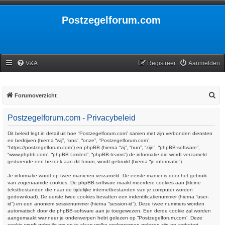
Postzegelforum.com
V&A
Registreer
Aanmelden
Z
Forumoverzicht
o
Postzegelforum.com - Privacybeleid
e
k
Dit beleid legt in detail uit hoe “Postzegelforum.com” samen met zijn verbonden diensten
en bedrijven (hierna “wij”, “ons”, “onze”, “Postzegelforum.com”,
“https://postzegelforum.com”) en phpBB (hierna “zij”, “hun”, “zijn”, “phpBB-software”,
“www.phpbb.com”, “phpBB Limited”, “phpBB-teams”) de informatie die wordt verzameld
gedurende een bezoek aan dit forum, wordt gebruikt (hierna “je informatie”).
Je informatie wordt op twee manieren verzameld. De eerste manier is door het gebruik
van zogenaamde cookies. De phpBB-software maakt meerdere cookies aan (kleine
tekstbestanden die naar de tijdelijke internetbestanden van je computer worden
gedownload). De eerste twee cookies bevatten een indentificatienummer (hierna “user-
id”) en een anoniem sessienummer (hierna “session-id”). Deze twee nummers worden
automatisch door de phpBB-software aan je toegewezen. Een derde cookie zal worden
aangemaakt wanneer je onderwerpen hebt gelezen op “Postzegelforum.com”. Deze
cookie wordt gebruikt om op te slaan welke onderwerpen gelezen zijn en verbetert