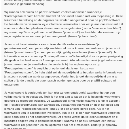
daarmee je gebruikerservaring.
Wij kunnen ook buiten de phpBB-software cookies aanmaken wanneer je
“Postzegelforum.com” bezoekt, hoewel dit document daarop niet van toepassing is. Deze
tekst heeft betrekking op de pagina’s die worden aangemaakt door de phpBB-software.
De tweede manier is waarin wij je informatie verzamelen door wat je aan ons verstuurt. Dit
is onder andere het plaatsen als een anonieme gebruiker (hierna “anonieme berichten”),
registreren op “Postzegelforum.com” (hierna “je account”) en berichten die verstuurd zijn
na je registratie en wanneer je bent aangemeld (hierna “je berichten”).
Je account bevat minstens een unieke identificeerbare naam (hierna “je
gebruikersnaam”), een persoonlijk wachtwoord om te kunnen aanmelden op je account
(hierna “je wachtwoord”) en een persoonlijk, geldig e-mailadres (hierna “je e-mail”). Je
informatie voor je account op “Postzegelforum.com” is beveiligd door de privacywetgeving
die geldt in het land waar dit forum gehost wordt. Alle informatie naast je gebruikersnaam,
je wachtwoord en je e-mailadres die vereist is bij het registratieproces op
“Postzegelforum.com” is verplicht of optioneel, dat is een keuze van
“Postzegelforum.com”. Je hebt altijd zelf de mogelijkheid te bepalen welke informatie van
je account openbaar wordt weergegeven. Verder heb je ook de mogelijkheid om in te
stellen of je de e-mails die automatisch worden gemaakt door de phpBB-software wil
ontvangen.
Je wachtwoord is versleuteld (en kan niet worden ontsleuteld) waardoor het op een
veilige manier is opgeslagen. Toch is het niet aan te raden dat je hetzelfde wachtwoord
gebruikt op meerdere websites. Je wachtwoord is het middel waarmee je op je account
op “Postzegelforum.com” kan aanmelden, bewaar het dus veilig en geef het nooit aan
iemand van Postzegelforum.com”, phpBB of een andere derde partij. Als je het
wachtwoord van je account bent vergeten, kun je de “Ik ben mijn wachtwoord vergeten”-
optie gebruiken bij het aanmeldvenster. Dit proces vereist dat je gebruikersnaam en e-
mailadres opgeeft van je gebruikersaccount, waarna de phpBB-software een nieuw
wachtwoord zal genereren en zal opsturen naar het e-mailadres, zodat je je opnieuw
kunt aanmelden.