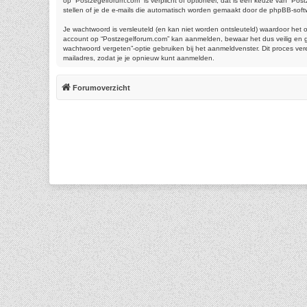
op “Postzegelforum.com” is verplicht of optioneel, dat is een keuze van “Pos
stellen of je de e-mails die automatisch worden gemaakt door de phpBB-soft
Je wachtwoord is versleuteld (en kan niet worden ontsleuteld) waardoor het 
account op “Postzegelforum.com” kan aanmelden, bewaar het dus veilig en ge
wachtwoord vergeten”-optie gebruiken bij het aanmeldvenster. Dit proces ve
mailadres, zodat je je opnieuw kunt aanmelden.
Forumoverzicht