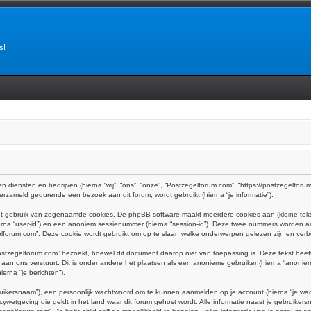
s!
n diensten en bedrijven (hierna “wij”, “ons”, “onze”, “Postzegelforum.com”, “https://postzegelforum.
rzameld gedurende een bezoek aan dit forum, wordt gebruikt (hierna “je informatie”).
het gebruik van zogenaamde cookies. De phpBB-software maakt meerdere cookies aan (kleine teks
ierna “user-id”) en een anoniem sessienummer (hierna “session-id”). Deze twee nummers worden
rum.com”. Deze cookie wordt gebruikt om op te slaan welke onderwerpen gelezen zijn en verbe
tzegelforum.com” bezoekt, hoewel dit document daarop niet van toepassing is. Deze tekst hee
e aan ons verstuurt. Dit is onder andere het plaatsen als een anonieme gebruiker (hierna “anoniem
erna “je berichten”).
uikersnaam”), een persoonlijk wachtwoord om te kunnen aanmelden op je account (hierna “je wachtw
ywetgeving die geldt in het land waar dit forum gehost wordt. Alle informatie naast je gebruikersna