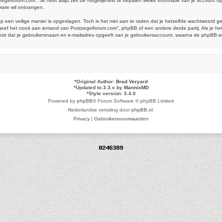
tzegelforum.com”. Je hebt altijd zelf de mogelijkheid te bepalen welke informatie van je account
ware wil ontvangen.
op een veilige manier is opgeslagen. Toch is het niet aan te raden dat je hetzelfde wachtwoord 
ef het nooit aan iemand van Postzegelforum.com”, phpBB of een andere derde partij. Als je het
reist dat je gebruikersnaam en e-mailadres opgeeft van je gebruikersaccount, waarna de phpBB-
*
Original Author:
Brad Veryard
*
Updated to 3.3.x by
MannixMD
*
Style version: 3.4.0
Powered by
phpBB
® Forum Software © phpBB Limited
Nederlandse vertaling door
phpBB.nl
.
Privacy
|
Gebruikersvoorwaarden