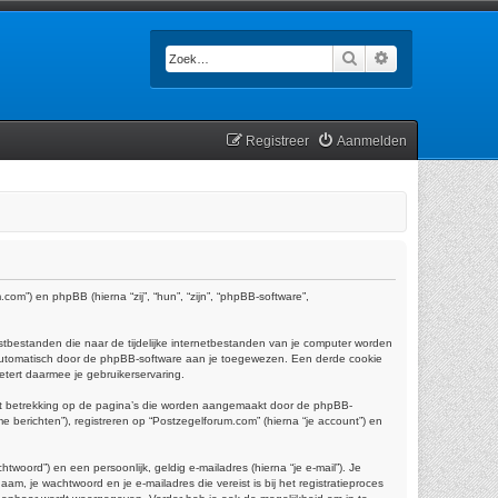
Zoek
Uitgebreid zoek
Registreer
Aanmelden
com”) en phpBB (hierna “zij”, “hun”, “zijn”, “phpBB-software”,
tbestanden die naar de tijdelijke internetbestanden van je computer worden
 automatisch door de phpBB-software aan je toegewezen. Een derde cookie
tert daarmee je gebruikerservaring.
ft betrekking op de pagina’s die worden aangemaakt door de phpBB-
e berichten”), registreren op “Postzegelforum.com” (hierna “je account”) en
oord”) en een persoonlijk, geldig e-mailadres (hierna “je e-mail”). Je
am, je wachtwoord en je e-mailadres die vereist is bij het registratieproces