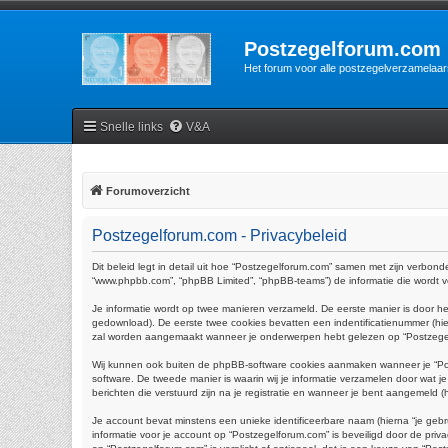
Postzegelforum.com
Het forum voor alle postzegelverzamelaar
Snelle links
V&A
Forumoverzicht
Postzegelforum.com - Privacybeleid
Dit beleid legt in detail uit hoe “Postzegelforum.com” samen met zijn verbonde
“www.phpbb.com”, “phpBB Limited”, “phpBB-teams”) de informatie die wordt ve
Je informatie wordt op twee manieren verzameld. De eerste manier is door 
gedownload). De eerste twee cookies bevatten een indentificatienummer (h
zal worden aangemaakt wanneer je onderwerpen hebt gelezen op “Postzegelfo
Wij kunnen ook buiten de phpBB-software cookies aanmaken wanneer je “Pos
software. De tweede manier is waarin wij je informatie verzamelen door wat j
berichten die verstuurd zijn na je registratie en wanneer je bent aangemeld (hi
Je account bevat minstens een unieke identificeerbare naam (hierna “je gebr
informatie voor je account op “Postzegelforum.com” is beveiligd door de privac