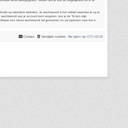
 openbaar wordt weergegeven. Verder heb je ook de mogelijkheid om in te
gebruikt op meerdere websites. Je wachtwoord is het middel waarmee je op je
 wachtwoord van je account bent vergeten, kun je de “Ik ben mijn
software een nieuw wachtwoord zal genereren en zal opsturen naar het e-
Contact
Verwijder cookies
Alle tijden zijn
UTC+02:00