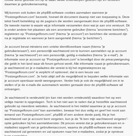
daarmee je gebruikerservaring.
Wij kunnen ook buiten de phpBB-software cookies aanmaken wanneer je
“Postzegelforum.com” bezoekt, hoewel dit document daarop niet van toepassing is. Deze
tekst heeft betrekking op de pagina’s die worden aangemaakt door de phpBB-software.
De tweede manier is waarin wij je informatie verzamelen door wat je aan ons verstuurt. Dit
is onder andere het plaatsen als een anonieme gebruiker (hierna “anonieme berichten”),
registreren op “Postzegelforum.com” (hierna “je account”) en berichten die verstuurd zijn
na je registratie en wanneer je bent aangemeld (hierna “je berichten”).
Je account bevat minstens een unieke identificeerbare naam (hierna “je
gebruikersnaam”), een persoonlijk wachtwoord om te kunnen aanmelden op je account
(hierna “je wachtwoord”) en een persoonlijk, geldig e-mailadres (hierna “je e-mail”). Je
informatie voor je account op “Postzegelforum.com” is beveiligd door de privacywetgeving
die geldt in het land waar dit forum gehost wordt. Alle informatie naast je gebruikersnaam,
je wachtwoord en je e-mailadres die vereist is bij het registratieproces op
“Postzegelforum.com” is verplicht of optioneel, dat is een keuze van
“Postzegelforum.com”. Je hebt altijd zelf de mogelijkheid te bepalen welke informatie van
je account openbaar wordt weergegeven. Verder heb je ook de mogelijkheid om in te
stellen of je de e-mails die automatisch worden gemaakt door de phpBB-software wil
ontvangen.
Je wachtwoord is versleuteld (en kan niet worden ontsleuteld) waardoor het op een
veilige manier is opgeslagen. Toch is het niet aan te raden dat je hetzelfde wachtwoord
gebruikt op meerdere websites. Je wachtwoord is het middel waarmee je op je account
op “Postzegelforum.com” kan aanmelden, bewaar het dus veilig en geef het nooit aan
iemand van Postzegelforum.com”, phpBB of een andere derde partij. Als je het
wachtwoord van je account bent vergeten, kun je de “Ik ben mijn wachtwoord vergeten”-
optie gebruiken bij het aanmeldvenster. Dit proces vereist dat je gebruikersnaam en e-
mailadres opgeeft van je gebruikersaccount, waarna de phpBB-software een nieuw
wachtwoord zal genereren en zal opsturen naar het e-mailadres, zodat je je opnieuw
kunt aanmelden.