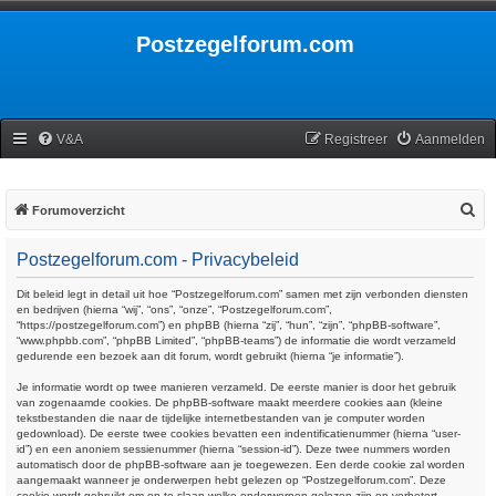
Postzegelforum.com
V&A
Registreer
Aanmelden
Z
Forumoverzicht
o
Postzegelforum.com - Privacybeleid
e
k
Dit beleid legt in detail uit hoe “Postzegelforum.com” samen met zijn verbonden diensten
en bedrijven (hierna “wij”, “ons”, “onze”, “Postzegelforum.com”,
“https://postzegelforum.com”) en phpBB (hierna “zij”, “hun”, “zijn”, “phpBB-software”,
“www.phpbb.com”, “phpBB Limited”, “phpBB-teams”) de informatie die wordt verzameld
gedurende een bezoek aan dit forum, wordt gebruikt (hierna “je informatie”).
Je informatie wordt op twee manieren verzameld. De eerste manier is door het gebruik
van zogenaamde cookies. De phpBB-software maakt meerdere cookies aan (kleine
tekstbestanden die naar de tijdelijke internetbestanden van je computer worden
gedownload). De eerste twee cookies bevatten een indentificatienummer (hierna “user-
id”) en een anoniem sessienummer (hierna “session-id”). Deze twee nummers worden
automatisch door de phpBB-software aan je toegewezen. Een derde cookie zal worden
aangemaakt wanneer je onderwerpen hebt gelezen op “Postzegelforum.com”. Deze
cookie wordt gebruikt om op te slaan welke onderwerpen gelezen zijn en verbetert