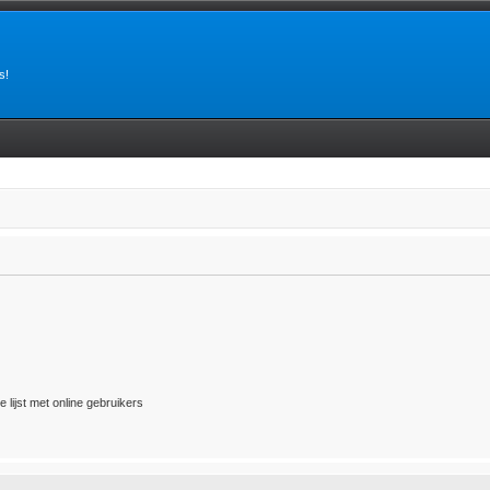
s!
 lijst met online gebruikers