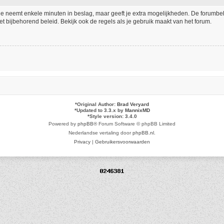
tie neemt enkele minuten in beslag, maar geeft je extra mogelijkheden. De forumb
t bijbehorend beleid. Bekijk ook de regels als je gebruik maakt van het forum.
*
Original Author:
Brad Veryard
*
Updated to 3.3.x by
MannixMD
*
Style version: 3.4.0
Powered by
phpBB
® Forum Software © phpBB Limited
Nederlandse vertaling door
phpBB.nl
.
Privacy
|
Gebruikersvoorwaarden