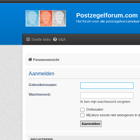
Postzegelforum.com
Het forum voor alle postzegelverzamelaar
Snelle links
V&A
Forumoverzicht
Aanmelden
Gebruikersnaam:
Wachtwoord:
Ik ben mijn wachtwoord vergeten
Onthouden
Mij deze sessie niet weergeven in de
REGISTREER