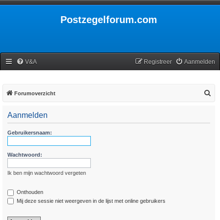
Postzegelforum.com
V&A
Registreer
Aanmelden
Z
Forumoverzicht
o
Aanmelden
e
k
Gebruikersnaam:
Wachtwoord:
Ik ben mijn wachtwoord vergeten
Onthouden
Mij deze sessie niet weergeven in de lijst met online gebruikers