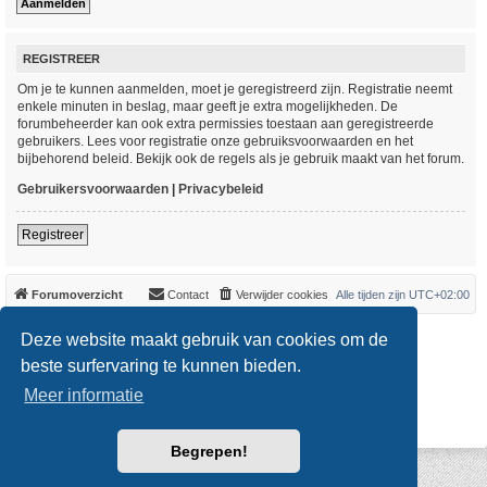
REGISTREER
Om je te kunnen aanmelden, moet je geregistreerd zijn. Registratie neemt
enkele minuten in beslag, maar geeft je extra mogelijkheden. De
forumbeheerder kan ook extra permissies toestaan aan geregistreerde
gebruikers. Lees voor registratie onze gebruiksvoorwaarden en het
bijbehorend beleid. Bekijk ook de regels als je gebruik maakt van het forum.
Gebruikersvoorwaarden
|
Privacybeleid
Registreer
Forumoverzicht
Contact
Verwijder cookies
Alle tijden zijn
UTC+02:00
*
Original Author:
Brad Veryard
Deze website maakt gebruik van cookies om de
*
Updated to 3.3.x by
MannixMD
*
Style version: 3.4.0
beste surfervaring te kunnen bieden.
Powered by
phpBB
® Forum Software © phpBB Limited
Meer informatie
Nederlandse vertaling door
phpBB.nl
.
Privacy
|
Gebruikersvoorwaarden
Begrepen!