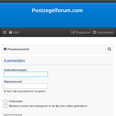
Postzegelforum.com
V&A
Registreer
Aanmelden
Z
Forumoverzicht
o
Aanmelden
e
k
Gebruikersnaam:
Wachtwoord:
Ik ben mijn wachtwoord vergeten
Onthouden
Mij deze sessie niet weergeven in de lijst met online gebruikers