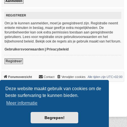
REGISTREER
Om je te kunnen aanmelden, moet je geregistreerd zijn. Registratie neemt
enkele minuten in beslag, maar geeft je extra mogelijkheden. De
forumbeheerder kan ook extra permissies toestaan aan geregistreerde
gebruikers. Lees voor registratie onze gebruiksvoorwaarden en het
bijbehorend beleid. Bekijk ook de regels als je gebruik maakt van het forum.
Gebruikersvoorwaarden
|
Privacybeleid
Registreer
Forumoverzicht
Contact
Verwijder cookies
Alle tijden zijn
UTC+02:00
*
Original Author:
Brad Veryard
Deze website maakt gebruik van cookies om de
*
Updated to 3.3.x by
MannixMD
*
Style version: 3.4.0
beste surfervaring te kunnen bieden.
Powered by
phpBB
® Forum Software © phpBB Limited
Meer informatie
Nederlandse vertaling door
phpBB.nl
.
Privacy
|
Gebruikersvoorwaarden
Begrepen!