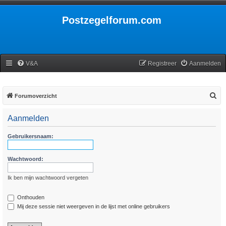
Postzegelforum.com
V&A
Registreer
Aanmelden
Z
Forumoverzicht
o
Aanmelden
e
k
Gebruikersnaam:
Wachtwoord:
Ik ben mijn wachtwoord vergeten
Onthouden
Mij deze sessie niet weergeven in de lijst met online gebruikers