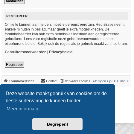
REGISTREER
Om je te kunnen aanmelden, moet je geregistreerd zijn. Registratie neemt
enkele minuten in beslag, maar geeft je extra mogelijkheden. De
forumbeheerder kan ook extra permissies toestaan aan geregistreerde
gebruikers. Lees voor registratie onze gebruiksvoorwaarden en het
bijbehorend beleid. Bekijk ook de regels als je gebruik maakt van het forum.
Gebruikersvoorwaarden
|
Privacybeleid
Registreer
Forumoverzicht
Contact
Verwijder cookies
Alle tijden zijn
UTC+02:00
*
Original Author:
Brad Veryard
Deze website maakt gebruik van cookies om de
*
Updated to 3.3.x by
MannixMD
*
Style version: 3.4.0
beste surfervaring te kunnen bieden.
Powered by
phpBB
® Forum Software © phpBB Limited
Meer informatie
Nederlandse vertaling door
phpBB.nl
.
Privacy
|
Gebruikersvoorwaarden
Begrepen!