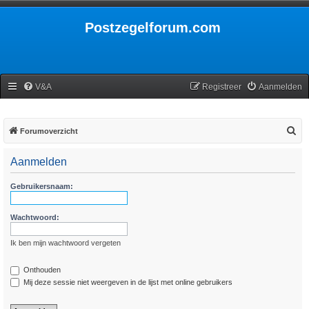
Postzegelforum.com
V&A
Registreer
Aanmelden
Z
Forumoverzicht
o
Aanmelden
e
k
Gebruikersnaam:
Wachtwoord:
Ik ben mijn wachtwoord vergeten
Onthouden
Mij deze sessie niet weergeven in de lijst met online gebruikers