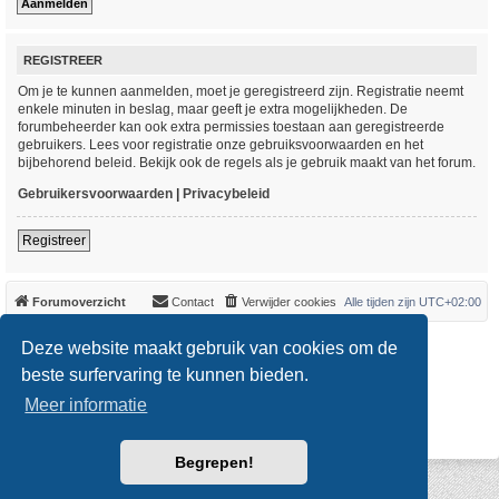
REGISTREER
Om je te kunnen aanmelden, moet je geregistreerd zijn. Registratie neemt
enkele minuten in beslag, maar geeft je extra mogelijkheden. De
forumbeheerder kan ook extra permissies toestaan aan geregistreerde
gebruikers. Lees voor registratie onze gebruiksvoorwaarden en het
bijbehorend beleid. Bekijk ook de regels als je gebruik maakt van het forum.
Gebruikersvoorwaarden
|
Privacybeleid
Registreer
Forumoverzicht
Contact
Verwijder cookies
Alle tijden zijn
UTC+02:00
*
Original Author:
Brad Veryard
Deze website maakt gebruik van cookies om de
*
Updated to 3.3.x by
MannixMD
*
Style version: 3.4.0
beste surfervaring te kunnen bieden.
Powered by
phpBB
® Forum Software © phpBB Limited
Meer informatie
Nederlandse vertaling door
phpBB.nl
.
Privacy
|
Gebruikersvoorwaarden
Begrepen!