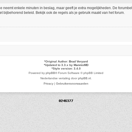
tie neemt enkele minuten in beslag, maar geeft je extra mogelijkheden. De forumb
t bijbehorend beleid. Bekijk ook de regels als je gebruik maakt van het forum.
*
Original Author:
Brad Veryard
*
Updated to 3.3.x by
MannixMD
*
Style version: 3.4.0
Powered by
phpBB
® Forum Software © phpBB Limited
Nederlandse vertaling door
phpBB.nl
.
Privacy
|
Gebruikersvoorwaarden