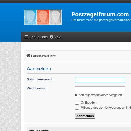
Postzegelforum.com
Het forum voor alle postzegelverzamelaar
Snelle links
V&A
Forumoverzicht
Aanmelden
Gebruikersnaam:
Wachtwoord:
Ik ben mijn wachtwoord vergeten
Onthouden
Mij deze sessie niet weergeven in de
REGISTREER