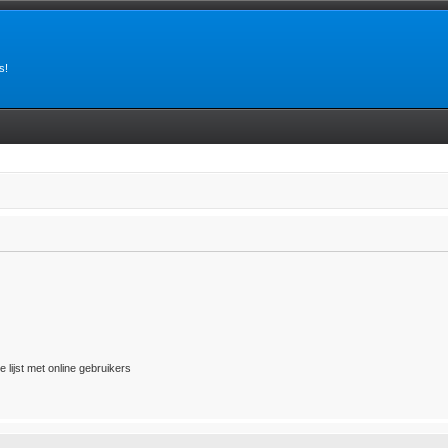
s!
 lijst met online gebruikers