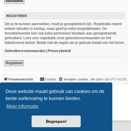
REGISTREER
Om je te kunnen aanmelden, moet je geregistreerd zijn. Registratie neemt
enkele minuten in beslag, maar geeft je extra mogelijkheden. De
forumbeheerder kan ook extra permissies toestaan aan geregistreerde
gebruikers. Lees voor registratie onze gebruiksvoorwaarden en het
bijbehorend beleid. Bekijk ook de regels als je gebruik maakt van het forum.
Gebruikersvoorwaarden
|
Privacybeleid
Registreer
Forumoverzicht
Contact
Verwijder cookies
Alle tijden zijn
UTC+02:00
*
Original Author:
Brad Veryard
Deze website maakt gebruik van cookies om de
*
Updated to 3.3.x by
MannixMD
*
Style version: 3.4.0
beste surfervaring te kunnen bieden.
Powered by
phpBB
® Forum Software © phpBB Limited
Meer informatie
Nederlandse vertaling door
phpBB.nl
.
Privacy
|
Gebruikersvoorwaarden
Begrepen!