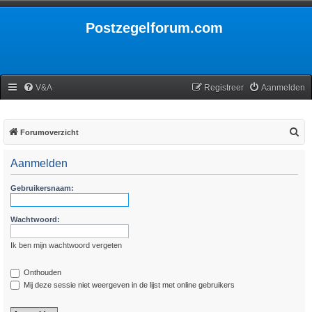
Postzegelforum.com
V&A
Registreer
Aanmelden
Z
Forumoverzicht
o
Aanmelden
e
k
Gebruikersnaam:
Wachtwoord:
Ik ben mijn wachtwoord vergeten
Onthouden
Mij deze sessie niet weergeven in de lijst met online gebruikers