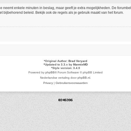
tie neemt enkele minuten in beslag, maar geeft je extra mogelijkheden. De forumb
t bijbehorend beleid. Bekijk ook de regels als je gebruik maakt van het forum.
*
Original Author:
Brad Veryard
*
Updated to 3.3.x by
MannixMD
*
Style version: 3.4.0
Powered by
phpBB
® Forum Software © phpBB Limited
Nederlandse vertaling door
phpBB.nl
.
Privacy
|
Gebruikersvoorwaarden