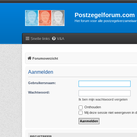
Postzegelforum.com
Het forum voor alle postzegelverzamelaar
Snelle links
V&A
Forumoverzicht
Aanmelden
Gebruikersnaam:
Wachtwoord:
Ik ben mijn wachtwoord vergeten
Onthouden
Mij deze sessie niet weergeven in de
REGISTREER