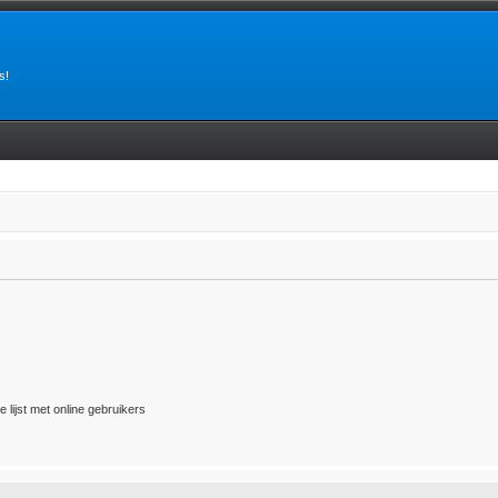
s!
 lijst met online gebruikers