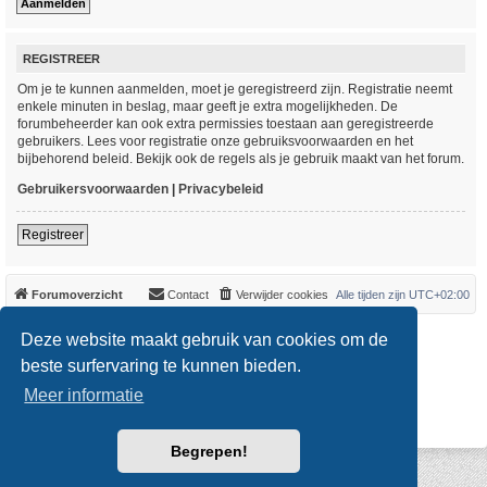
REGISTREER
Om je te kunnen aanmelden, moet je geregistreerd zijn. Registratie neemt
enkele minuten in beslag, maar geeft je extra mogelijkheden. De
forumbeheerder kan ook extra permissies toestaan aan geregistreerde
gebruikers. Lees voor registratie onze gebruiksvoorwaarden en het
bijbehorend beleid. Bekijk ook de regels als je gebruik maakt van het forum.
Gebruikersvoorwaarden
|
Privacybeleid
Registreer
Forumoverzicht
Contact
Verwijder cookies
Alle tijden zijn
UTC+02:00
*
Original Author:
Brad Veryard
Deze website maakt gebruik van cookies om de
*
Updated to 3.3.x by
MannixMD
*
Style version: 3.4.0
beste surfervaring te kunnen bieden.
Powered by
phpBB
® Forum Software © phpBB Limited
Meer informatie
Nederlandse vertaling door
phpBB.nl
.
Privacy
|
Gebruikersvoorwaarden
Begrepen!