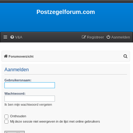
Postzegelforum.com
V&A
Registreer
Aanmelden
Z
Forumoverzicht
o
Aanmelden
e
k
Gebruikersnaam:
Wachtwoord:
Ik ben mijn wachtwoord vergeten
Onthouden
Mij deze sessie niet weergeven in de lijst met online gebruikers