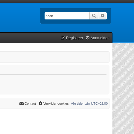
Zoek
Uitgebreid zoek
Registreer
Aanmelden
Contact
Verwijder cookies
Alle tijden zijn
UTC+02:00