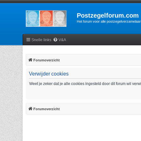
Postzegelforum.com
Het forum voor alle postzegelverzamelaar
Snelle links
V&A
Forumoverzicht
Verwijder cookies
Weet je zeker dat je alle cookies ingesteld door dit forum wil ver
Forumoverzicht