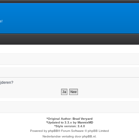
s!
wijderen?
*
Original Author:
Brad Veryard
*
Updated to 3.3.x by
MannixMD
*
Style version: 3.4.0
Powered by
phpBB
® Forum Software © phpBB Limited
Nederlandse vertaling door
phpBB.nl
.