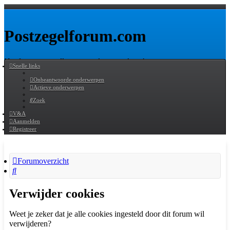
Postzegelforum.com
Het forum voor alle postzegelverzamelaars!
Snelle links
Doorgaan naar inhoud
Onbeantwoorde onderwerpen
Actieve onderwerpen
Zoek
Uitgebreid
Zoek
V&A
zoeken
Aanmelden
Registreer
Forumoverzicht
Zoek
Verwijder cookies
Weet je zeker dat je alle cookies ingesteld door dit forum wil
verwijderen?