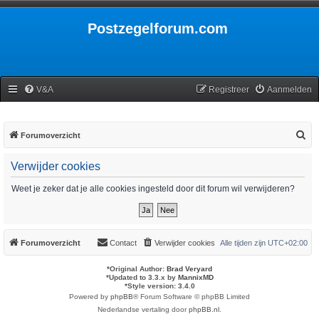
Postzegelforum.com
V&A
Registreer
Aanmelden
Z
Forumoverzicht
o
Verwijder cookies
e
k
Weet je zeker dat je alle cookies ingesteld door dit forum wil verwijderen?
Forumoverzicht
Contact
Verwijder cookies
Alle tijden zijn
UTC+02:00
*
Original Author:
Brad Veryard
*
Updated to 3.3.x by
MannixMD
*
Style version: 3.4.0
Powered by
phpBB
® Forum Software © phpBB Limited
Nederlandse vertaling door
phpBB.nl
.