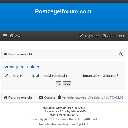
Postzegelforum.com
V&A
Registreer
Aanmelden
Z
Forumoverzicht
o
Verwijder cookies
e
k
Weet je zeker dat je alle cookies ingesteld door dit forum wil verwijderen?
Forumoverzicht
Contact
Verwijder cookies
Alle tijden zijn
UTC+02:00
*
Original Author:
Brad Veryard
*
Updated to 3.3.x by
MannixMD
*
Style version: 3.4.0
Powered by
phpBB
® Forum Software © phpBB Limited
Nederlandse vertaling door
phpBB.nl
.