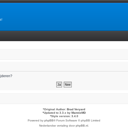
s!
wijderen?
*
Original Author:
Brad Veryard
*
Updated to 3.3.x by
MannixMD
*
Style version: 3.4.0
Powered by
phpBB
® Forum Software © phpBB Limited
Nederlandse vertaling door
phpBB.nl
.