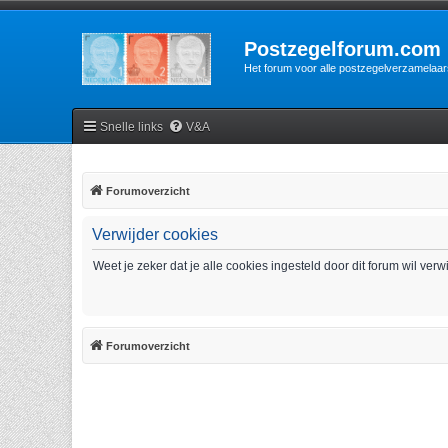
Postzegelforum.com
Het forum voor alle postzegelverzamelaar
Snelle links
V&A
Forumoverzicht
Verwijder cookies
Weet je zeker dat je alle cookies ingesteld door dit forum wil ver
Forumoverzicht