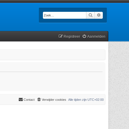
Zoek
Uitgebreid zoek
Registreer
Aanmelden
Contact
Verwijder cookies
Alle tijden zijn
UTC+02:00