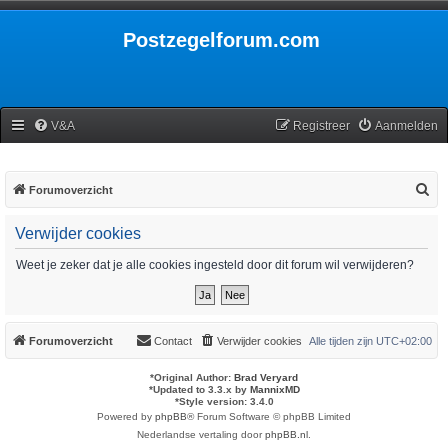
Postzegelforum.com
V&A
Registreer
Aanmelden
Z
Forumoverzicht
o
Verwijder cookies
e
k
Weet je zeker dat je alle cookies ingesteld door dit forum wil verwijderen?
Forumoverzicht
Contact
Verwijder cookies
Alle tijden zijn
UTC+02:00
*
Original Author:
Brad Veryard
*
Updated to 3.3.x by
MannixMD
*
Style version: 3.4.0
Powered by
phpBB
® Forum Software © phpBB Limited
Nederlandse vertaling door
phpBB.nl
.