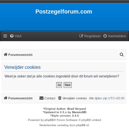
Postzegelforum.com
V&A
Registreer
Aanmelden
Z
Forumoverzicht
o
Verwijder cookies
e
k
Weet je zeker dat je alle cookies ingesteld door dit forum wil verwijderen?
Forumoverzicht
Contact
Verwijder cookies
Alle tijden zijn
UTC+02:00
*
Original Author:
Brad Veryard
*
Updated to 3.3.x by
MannixMD
*
Style version: 3.4.0
Powered by
phpBB
® Forum Software © phpBB Limited
Nederlandse vertaling door
phpBB.nl
.