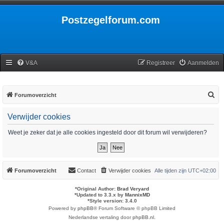
Postzegelforum.com
V&A
Registreer
Aanmelden
Z
Forumoverzicht
o
Verwijder cookies
e
k
Weet je zeker dat je alle cookies ingesteld door dit forum wil verwijderen?
Forumoverzicht
Contact
Verwijder cookies
Alle tijden zijn
UTC+02:00
*
Original Author:
Brad Veryard
*
Updated to 3.3.x by
MannixMD
*
Style version: 3.4.0
Powered by
phpBB
® Forum Software © phpBB Limited
Nederlandse vertaling door
phpBB.nl
.