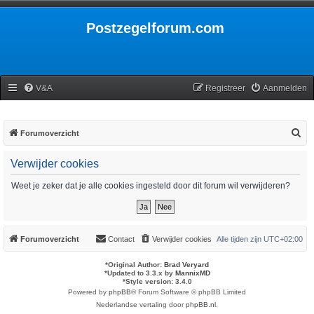
Postzegelforum.com
V&A
Registreer
Aanmelden
Z
Forumoverzicht
o
Verwijder cookies
e
k
Weet je zeker dat je alle cookies ingesteld door dit forum wil verwijderen?
Forumoverzicht
Contact
Verwijder cookies
Alle tijden zijn
UTC+02:00
*
Original Author:
Brad Veryard
*
Updated to 3.3.x by
MannixMD
*
Style version: 3.4.0
Powered by
phpBB
® Forum Software © phpBB Limited
Nederlandse vertaling door
phpBB.nl
.