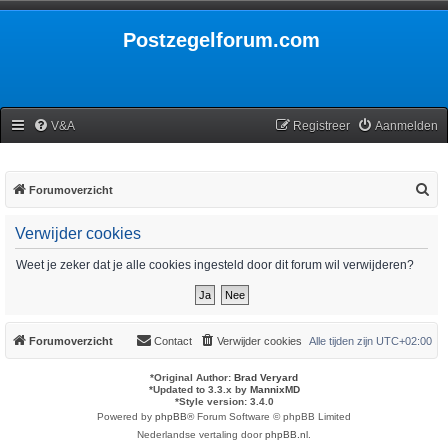
Postzegelforum.com
V&A
Registreer
Aanmelden
Z
Forumoverzicht
o
Verwijder cookies
e
k
Weet je zeker dat je alle cookies ingesteld door dit forum wil verwijderen?
Forumoverzicht
Contact
Verwijder cookies
Alle tijden zijn
UTC+02:00
*
Original Author:
Brad Veryard
*
Updated to 3.3.x by
MannixMD
*
Style version: 3.4.0
Powered by
phpBB
® Forum Software © phpBB Limited
Nederlandse vertaling door
phpBB.nl
.