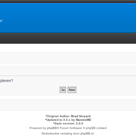
s!
wijderen?
*
Original Author:
Brad Veryard
*
Updated to 3.3.x by
MannixMD
*
Style version: 3.4.0
Powered by
phpBB
® Forum Software © phpBB Limited
Nederlandse vertaling door
phpBB.nl
.