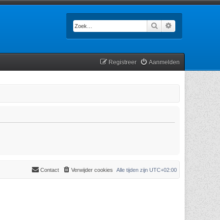
Zoek
Uitgebreid zoek
Registreer
Aanmelden
Contact
Verwijder cookies
Alle tijden zijn
UTC+02:00