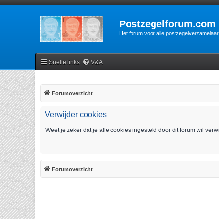
Postzegelforum.com
Het forum voor alle postzegelverzamelaar
Snelle links
V&A
Forumoverzicht
Verwijder cookies
Weet je zeker dat je alle cookies ingesteld door dit forum wil ver
Forumoverzicht