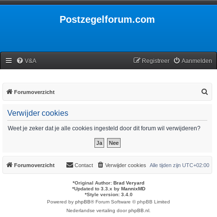
Postzegelforum.com
V&A
Registreer
Aanmelden
Z
Forumoverzicht
o
Verwijder cookies
e
k
Weet je zeker dat je alle cookies ingesteld door dit forum wil verwijderen?
Forumoverzicht
Contact
Verwijder cookies
Alle tijden zijn
UTC+02:00
*
Original Author:
Brad Veryard
*
Updated to 3.3.x by
MannixMD
*
Style version: 3.4.0
Powered by
phpBB
® Forum Software © phpBB Limited
Nederlandse vertaling door
phpBB.nl
.