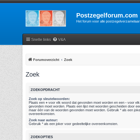
Postzegelforum.com
Het forum voor alle postzegelverzamelaar
Snelle links
V&A
Forumoverzicht
Zoek
Zoek
ZOEKOPDRACHT
Zoek op sleutelwoorden:
Plaats een
+
voor elk woord dat gevonden moet worden en een
-
voor elk
gevonden moet worden. Plaats een lijst met woorden gescheiden door e
maar één van de woorden gevonden moet worden. Gebruik * als een joker
overeenkomsten.
Zoek naar auteur:
Gebruik * als een joker voor gedeeltelijke overeenkomsten.
ZOEKOPTIES