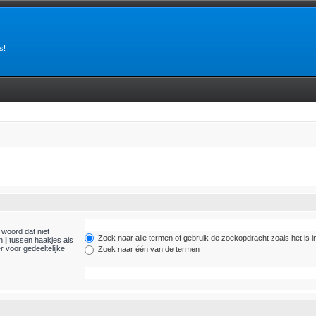
s!
 woord dat niet
Zoek naar alle termen of gebruik de zoekopdracht zoals het is i
en
|
tussen haakjes als
 voor gedeeltelijke
Zoek naar één van de termen