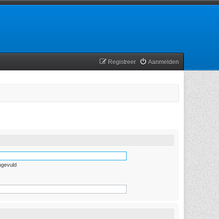
Registreer
Aanmelden
ngevuld