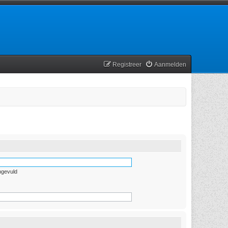
Registreer
Aanmelden
ngevuld