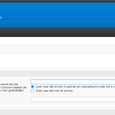
s!
 woord dat niet
Zoek naar alle termen of gebruik de zoekopdracht zoals het is i
en
|
tussen haakjes als
 voor gedeeltelijke
Zoek naar één van de termen