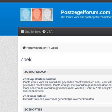
Postzegelforum.com
Het forum voor alle postzegelverzamelaar
Snelle links
V&A
Forumoverzicht
Zoek
Zoek
ZOEKOPDRACHT
Zoek op sleutelwoorden:
Plaats een
+
voor elk woord dat gevonden moet worden en een
-
voor elk
gevonden moet worden. Plaats een lijst met woorden gescheiden door e
maar één van de woorden gevonden moet worden. Gebruik * als een joker
overeenkomsten.
Zoek naar auteur:
Gebruik * als een joker voor gedeeltelijke overeenkomsten.
ZOEKOPTIES