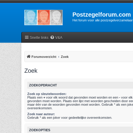
Postzegelforum.com
Het forum voor alle postzegelverzamelaar
Snelle links
V&A
Forumoverzicht
Zoek
Zoek
ZOEKOPDRACHT
Zoek op sleutelwoorden:
Plaats een
+
voor elk woord dat gevonden moet worden en een
-
voor elk
gevonden moet worden. Plaats een lijst met woorden gescheiden door e
maar één van de woorden gevonden moet worden. Gebruik * als een joker
overeenkomsten.
Zoek naar auteur:
Gebruik * als een joker voor gedeeltelijke overeenkomsten.
ZOEKOPTIES