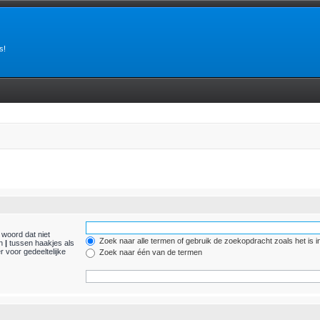
s!
 woord dat niet
Zoek naar alle termen of gebruik de zoekopdracht zoals het is i
en
|
tussen haakjes als
 voor gedeeltelijke
Zoek naar één van de termen