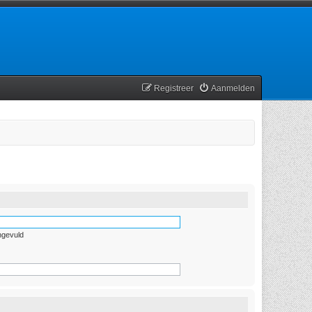
Registreer
Aanmelden
ngevuld