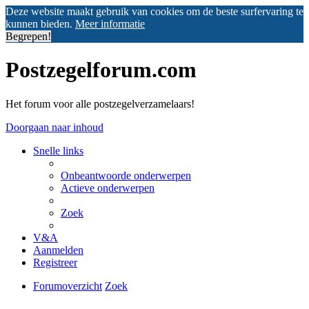
Deze website maakt gebruik van cookies om de beste surfervaring te
kunnen bieden.
Meer informatie
Begrepen!
Postzegelforum.com
Het forum voor alle postzegelverzamelaars!
Doorgaan naar inhoud
Snelle links
Onbeantwoorde onderwerpen
Actieve onderwerpen
Zoek
V&A
Aanmelden
Registreer
Forumoverzicht
Zoek