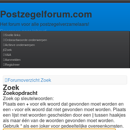
Postzegelforum.com
Het forum voor alle postzegelverzamelaars!
Doorgaan naar inhoud
Snelle links
Onbeantwoorde onderwerpen
Actieve onderwerpen
Zoek
V&A
Aanmelden
Registreer
Forumoverzicht
Zoek
Zoek
Zoekopdracht
Zoek op sleutelwoorden:
Plaats een
+
voor elk woord dat gevonden moet worden en
een
-
voor elk woord dat niet gevonden moet worden. Plaats
een lijst met woorden gescheiden door een
|
tussen haakjes
als maar één van de woorden gevonden moet worden.
Gebruik * als een joker voor gedeeltelijke overeenkomsten.