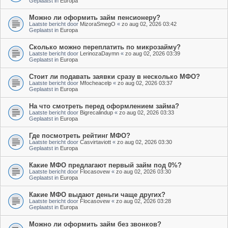
Geplaatst in
Europa
Можно ли оформить займ пенсионеру?
Laatste bericht door
MizoraSmegO
«
zo aug 02, 2026 03:42
Geplaatst in
Europa
Сколько можно переплатить по микрозайму?
Laatste bericht door
LerinozaDaymn
«
zo aug 02, 2026 03:39
Geplaatst in
Europa
Стоит ли подавать заявки сразу в несколько МФО?
Laatste bericht door
Mfocheacelp
«
zo aug 02, 2026 03:37
Geplaatst in
Europa
На что смотреть перед оформлением займа?
Laatste bericht door
Bigrecalindup
«
zo aug 02, 2026 03:33
Geplaatst in
Europa
Где посмотреть рейтинг МФО?
Laatste bericht door
Casvirtaviott
«
zo aug 02, 2026 03:30
Geplaatst in
Europa
Какие МФО предлагают первый займ под 0%?
Laatste bericht door
Flocasovew
«
zo aug 02, 2026 03:30
Geplaatst in
Europa
Какие МФО выдают деньги чаще других?
Laatste bericht door
Flocasovew
«
zo aug 02, 2026 03:28
Geplaatst in
Europa
Можно ли оформить займ без звонков?