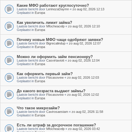
Какие МФО работают круглосуточно?
Laatste bericht door
LerinozaDaymn
«
zo aug 02, 2026 12:13
Geplaatst in
Europa
Как увеличить лимит займа?
Laatste bericht door
Mfocheacelp
«
zo aug 02, 2026 12:10
Geplaatst in
Europa
Почему новые МФО чаще одобряют заявки?
Laatste bericht door
Bigrecalindup
«
zo aug 02, 2026 12:07
Geplaatst in
Europa
Можно ли оформить займ пенсионеру?
Laatste bericht door
Casvirtaviott
«
zo aug 02, 2026 12:04
Geplaatst in
Europa
Как оформить первый займ?
Laatste bericht door
Flocasovew
«
zo aug 02, 2026 12:03
Geplaatst in
Europa
До какого возраста выдают займы?
Laatste bericht door
Flocasovew
«
zo aug 02, 2026 12:02
Geplaatst in
Europa
Что такое микрозайм?
Laatste bericht door
Cavirosaestam
«
zo aug 02, 2026 11:58
Geplaatst in
Europa
Есть ли штраф за досрочное погашение?
Laatste bericht door
Mfocheacelp
«
zo aug 02, 2026 03:42