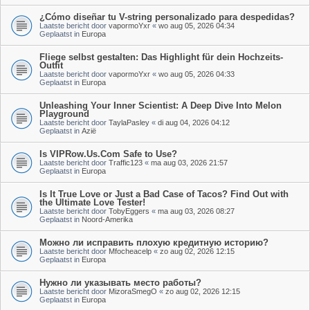
¿Cómo diseñar tu V-string personalizado para despedidas?
Laatste bericht door
vapormoYxr
«
wo aug 05, 2026 04:34
Geplaatst in
Europa
Fliege selbst gestalten: Das Highlight für dein Hochzeits-
Outfit
Laatste bericht door
vapormoYxr
«
wo aug 05, 2026 04:33
Geplaatst in
Europa
Unleashing Your Inner Scientist: A Deep Dive Into Melon
Playground
Laatste bericht door
TaylaPasley
«
di aug 04, 2026 04:12
Geplaatst in
Azië
Is VIPRow.Us.Com Safe to Use?
Laatste bericht door
Traffic123
«
ma aug 03, 2026 21:57
Geplaatst in
Europa
Is It True Love or Just a Bad Case of Tacos? Find Out with
the Ultimate Love Tester!
Laatste bericht door
TobyEggers
«
ma aug 03, 2026 08:27
Geplaatst in
Noord-Amerika
Можно ли исправить плохую кредитную историю?
Laatste bericht door
Mfocheacelp
«
zo aug 02, 2026 12:15
Geplaatst in
Europa
Нужно ли указывать место работы?
Laatste bericht door
MizoraSmegO
«
zo aug 02, 2026 12:15
Geplaatst in
Europa