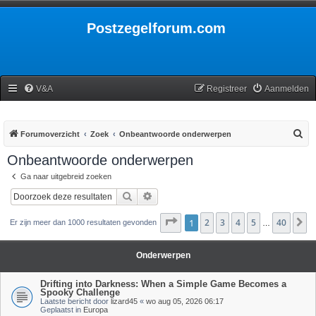
Postzegelforum.com
V&A
Registreer
Aanmelden
Z
Forumoverzicht
Zoek
Onbeantwoorde onderwerpen
o
Onbeantwoorde onderwerpen
e
Ga naar uitgebreid zoeken
k
Zoek
Uitgebreid zoeken
Pagina
1
2
1
van
3
40
4
5
40
V
Er zijn meer dan 1000 resultaten gevonden
…
Onderwerpen
Drifting into Darkness: When a Simple Game Becomes a
Spooky Challenge
Laatste bericht door
lizard45
«
wo aug 05, 2026 06:17
Geplaatst in
Europa