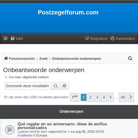
Postzegelforum.com
V&A
Registreer
Aanmelden
Z
Forumoverzicht
Zoek
Onbeantwoorde onderwerpen
o
Onbeantwoorde onderwerpen
e
Ga naar uitgebreid zoeken
k
Zoek
Uitgebreid zoeken
Pagina
1
2
1
van
3
40
4
5
40
V
Er zijn meer dan 1000 resultaten gevonden
…
Onderwerpen
Qué regalar en un aniversario: ideas de anillos
personalizados
Laatste bericht door
vapormoYxr
«
za aug 08, 2026 04:03
Geplaatst in
Europa