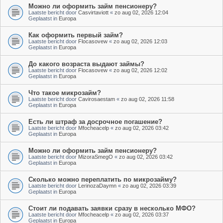
Можно ли оформить займ пенсионеру?
Laatste bericht door
Casvirtaviott
«
zo aug 02, 2026 12:04
Geplaatst in
Europa
Как оформить первый займ?
Laatste bericht door
Flocasovew
«
zo aug 02, 2026 12:03
Geplaatst in
Europa
До какого возраста выдают займы?
Laatste bericht door
Flocasovew
«
zo aug 02, 2026 12:02
Geplaatst in
Europa
Что такое микрозайм?
Laatste bericht door
Cavirosaestam
«
zo aug 02, 2026 11:58
Geplaatst in
Europa
Есть ли штраф за досрочное погашение?
Laatste bericht door
Mfocheacelp
«
zo aug 02, 2026 03:42
Geplaatst in
Europa
Можно ли оформить займ пенсионеру?
Laatste bericht door
MizoraSmegO
«
zo aug 02, 2026 03:42
Geplaatst in
Europa
Сколько можно переплатить по микрозайму?
Laatste bericht door
LerinozaDaymn
«
zo aug 02, 2026 03:39
Geplaatst in
Europa
Стоит ли подавать заявки сразу в несколько МФО?
Laatste bericht door
Mfocheacelp
«
zo aug 02, 2026 03:37
Geplaatst in
Europa