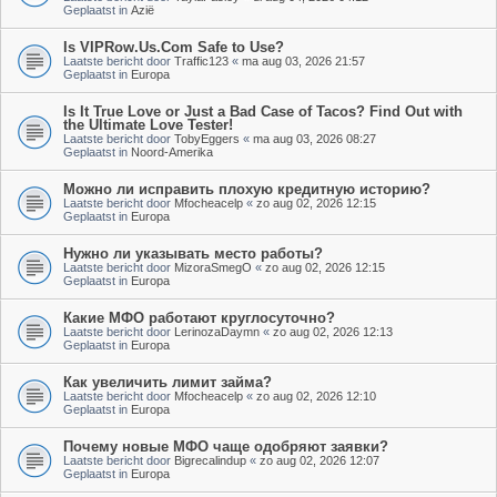
Geplaatst in
Azië
Is VIPRow.Us.Com Safe to Use?
Laatste bericht door
Traffic123
«
ma aug 03, 2026 21:57
Geplaatst in
Europa
Is It True Love or Just a Bad Case of Tacos? Find Out with
the Ultimate Love Tester!
Laatste bericht door
TobyEggers
«
ma aug 03, 2026 08:27
Geplaatst in
Noord-Amerika
Можно ли исправить плохую кредитную историю?
Laatste bericht door
Mfocheacelp
«
zo aug 02, 2026 12:15
Geplaatst in
Europa
Нужно ли указывать место работы?
Laatste bericht door
MizoraSmegO
«
zo aug 02, 2026 12:15
Geplaatst in
Europa
Какие МФО работают круглосуточно?
Laatste bericht door
LerinozaDaymn
«
zo aug 02, 2026 12:13
Geplaatst in
Europa
Как увеличить лимит займа?
Laatste bericht door
Mfocheacelp
«
zo aug 02, 2026 12:10
Geplaatst in
Europa
Почему новые МФО чаще одобряют заявки?
Laatste bericht door
Bigrecalindup
«
zo aug 02, 2026 12:07
Geplaatst in
Europa