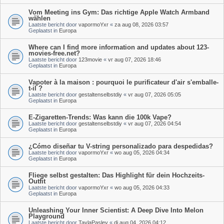
Vom Meeting ins Gym: Das richtige Apple Watch Armband
wählen
Laatste bericht door
vapormoYxr
«
za aug 08, 2026 03:57
Geplaatst in
Europa
Where can I find more information and updates about 123-
movies-free.net?
Laatste bericht door
123movie
«
vr aug 07, 2026 18:46
Geplaatst in
Europa
Vapoter à la maison : pourquoi le purificateur d'air s'emballe-
t-il ?
Laatste bericht door
gestaltenselbstdiy
«
vr aug 07, 2026 05:05
Geplaatst in
Europa
E-Zigaretten-Trends: Was kann die 100k Vape?
Laatste bericht door
gestaltenselbstdiy
«
vr aug 07, 2026 04:54
Geplaatst in
Europa
¿Cómo diseñar tu V-string personalizado para despedidas?
Laatste bericht door
vapormoYxr
«
wo aug 05, 2026 04:34
Geplaatst in
Europa
Fliege selbst gestalten: Das Highlight für dein Hochzeits-
Outfit
Laatste bericht door
vapormoYxr
«
wo aug 05, 2026 04:33
Geplaatst in
Europa
Unleashing Your Inner Scientist: A Deep Dive Into Melon
Playground
Laatste bericht door
TaylaPasley
«
di aug 04, 2026 04:12