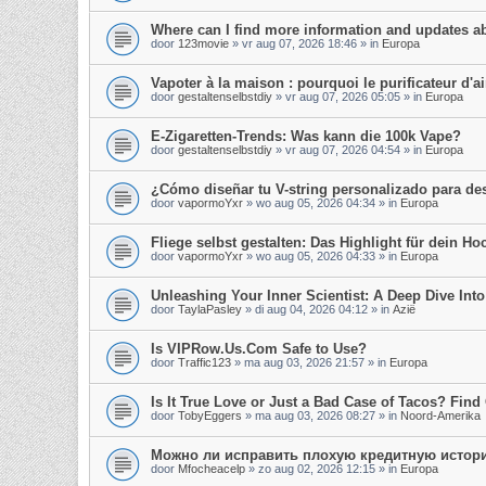
Where can I find more information and updates a
door
123movie
»
vr aug 07, 2026 18:46
» in
Europa
Vapoter à la maison : pourquoi le purificateur d'air
door
gestaltenselbstdiy
»
vr aug 07, 2026 05:05
» in
Europa
E-Zigaretten-Trends: Was kann die 100k Vape?
door
gestaltenselbstdiy
»
vr aug 07, 2026 04:54
» in
Europa
¿Cómo diseñar tu V-string personalizado para d
door
vapormoYxr
»
wo aug 05, 2026 04:34
» in
Europa
Fliege selbst gestalten: Das Highlight für dein Hoc
door
vapormoYxr
»
wo aug 05, 2026 04:33
» in
Europa
Unleashing Your Inner Scientist: A Deep Dive In
door
TaylaPasley
»
di aug 04, 2026 04:12
» in
Azië
Is VIPRow.Us.Com Safe to Use?
door
Traffic123
»
ma aug 03, 2026 21:57
» in
Europa
Is It True Love or Just a Bad Case of Tacos? Find 
door
TobyEggers
»
ma aug 03, 2026 08:27
» in
Noord-Amerika
Можно ли исправить плохую кредитную истор
door
Mfocheacelp
»
zo aug 02, 2026 12:15
» in
Europa