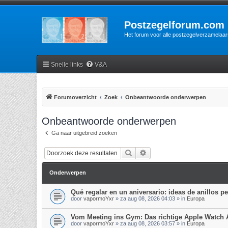
Postzegelforum.com
Het forum voor alle postzegelverzamelaar
Snelle links
V&A
Forumoverzicht
Zoek
Onbeantwoorde onderwerpen
Onbeantwoorde onderwerpen
Ga naar uitgebreid zoeken
Zoek
Uitgebreid zoeken
Onderwerpen
Qué regalar en un aniversario: ideas de anillos p
door
vapormoYxr
»
za aug 08, 2026 04:03
» in
Europa
Vom Meeting ins Gym: Das richtige Apple Watch
door
vapormoYxr
»
za aug 08, 2026 03:57
» in
Europa