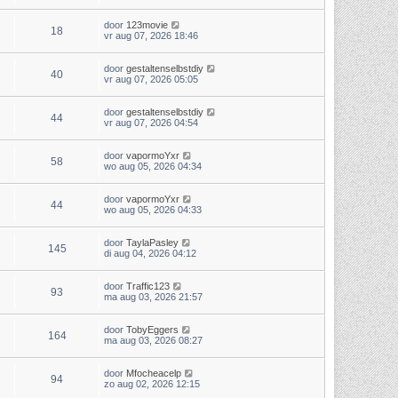
door
123movie
18
vr aug 07, 2026 18:46
door
gestaltenselbstdiy
40
vr aug 07, 2026 05:05
door
gestaltenselbstdiy
44
vr aug 07, 2026 04:54
door
vapormoYxr
58
wo aug 05, 2026 04:34
door
vapormoYxr
44
wo aug 05, 2026 04:33
door
TaylaPasley
145
di aug 04, 2026 04:12
door
Traffic123
93
ma aug 03, 2026 21:57
door
TobyEggers
164
ma aug 03, 2026 08:27
door
Mfocheacelp
94
zo aug 02, 2026 12:15