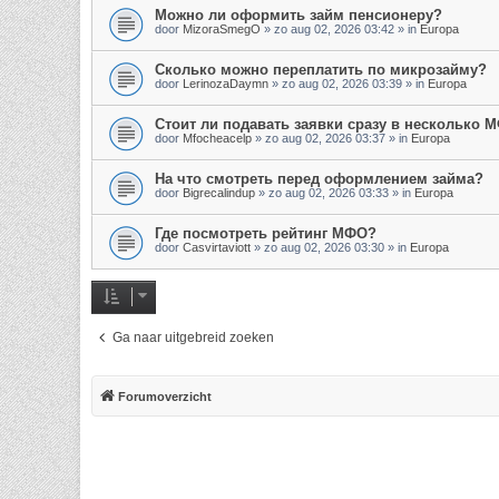
Можно ли оформить займ пенсионеру?
door
MizoraSmegO
»
zo aug 02, 2026 03:42
» in
Europa
Сколько можно переплатить по микрозайму?
door
LerinozaDaymn
»
zo aug 02, 2026 03:39
» in
Europa
Стоит ли подавать заявки сразу в несколько 
door
Mfocheacelp
»
zo aug 02, 2026 03:37
» in
Europa
На что смотреть перед оформлением займа?
door
Bigrecalindup
»
zo aug 02, 2026 03:33
» in
Europa
Где посмотреть рейтинг МФО?
door
Casvirtaviott
»
zo aug 02, 2026 03:30
» in
Europa
Ga naar uitgebreid zoeken
Forumoverzicht