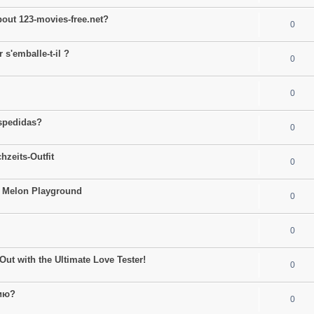
bout 123-movies-free.net?
0
 s'emballe-t-il ?
0
0
espedidas?
0
hzeits-Outfit
0
to Melon Playground
0
0
Out with the Ultimate Love Tester!
0
ию?
0