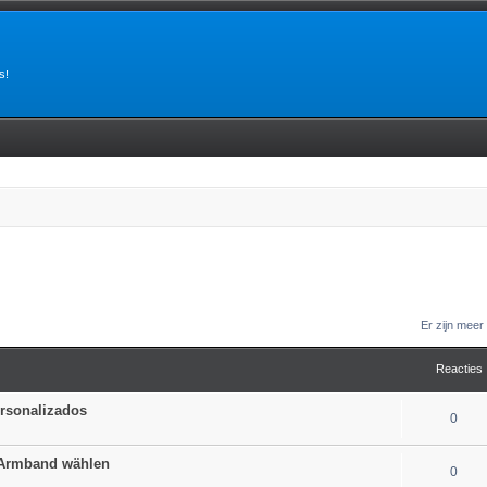
s!
Er zijn mee
Reacties
ersonalizados
0
 Armband wählen
0