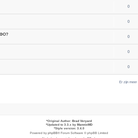
0
0
МФО?
0
0
0
Er zijn mee
*
Original Author:
Brad Veryard
*
Updated to 3.3.x by
MannixMD
*
Style version: 3.4.0
Powered by
phpBB
® Forum Software © phpBB Limited