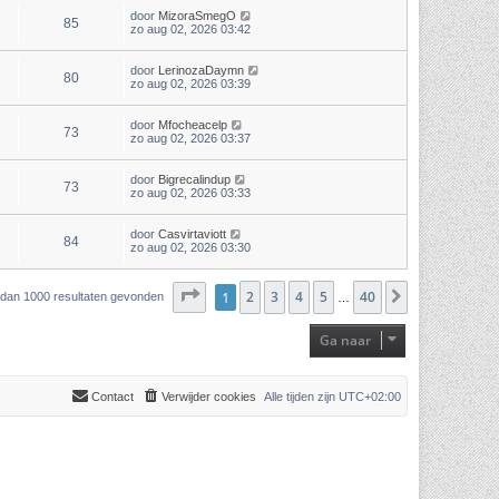
door
MizoraSmegO
85
zo aug 02, 2026 03:42
door
LerinozaDaymn
80
zo aug 02, 2026 03:39
door
Mfocheacelp
73
zo aug 02, 2026 03:37
door
Bigrecalindup
73
zo aug 02, 2026 03:33
door
Casvirtaviott
84
zo aug 02, 2026 03:30
Pagina
1
2
1
van
3
40
4
5
40
Volgende
r dan 1000 resultaten gevonden
…
Ga naar
Contact
Verwijder cookies
Alle tijden zijn
UTC+02:00