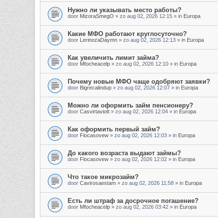
Нужно ли указывать место работы?
door
MizoraSmegO
»
zo aug 02, 2026 12:15
» in
Europa
Какие МФО работают круглосуточно?
door
LerinozaDaymn
»
zo aug 02, 2026 12:13
» in
Europa
Как увеличить лимит займа?
door
Mfocheacelp
»
zo aug 02, 2026 12:10
» in
Europa
Почему новые МФО чаще одобряют заявки?
door
Bigrecalindup
»
zo aug 02, 2026 12:07
» in
Europa
Можно ли оформить займ пенсионеру?
door
Casvirtaviott
»
zo aug 02, 2026 12:04
» in
Europa
Как оформить первый займ?
door
Flocasovew
»
zo aug 02, 2026 12:03
» in
Europa
До какого возраста выдают займы?
door
Flocasovew
»
zo aug 02, 2026 12:02
» in
Europa
Что такое микрозайм?
door
Cavirosaestam
»
zo aug 02, 2026 11:58
» in
Europa
Есть ли штраф за досрочное погашение?
door
Mfocheacelp
»
zo aug 02, 2026 03:42
» in
Europa