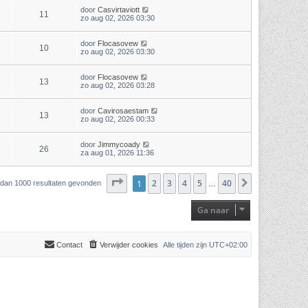
door
Casvirtaviott
11
zo aug 02, 2026 03:30
door
Flocasovew
10
zo aug 02, 2026 03:30
door
Flocasovew
13
zo aug 02, 2026 03:28
door
Cavirosaestam
13
zo aug 02, 2026 00:33
door
Jimmycoady
26
za aug 01, 2026 11:36
Pagina
1
2
1
van
3
40
4
5
40
Volgende
r dan 1000 resultaten gevonden
…
Ga naar
Contact
Verwijder cookies
Alle tijden zijn
UTC+02:00