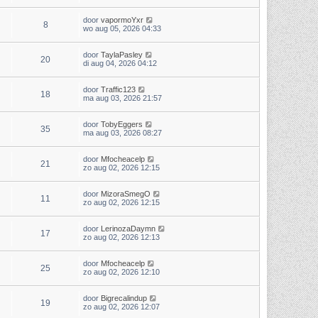
door
vapormoYxr
8
wo aug 05, 2026 04:33
door
TaylaPasley
20
di aug 04, 2026 04:12
door
Traffic123
18
ma aug 03, 2026 21:57
door
TobyEggers
35
ma aug 03, 2026 08:27
door
Mfocheacelp
21
zo aug 02, 2026 12:15
door
MizoraSmegO
11
zo aug 02, 2026 12:15
door
LerinozaDaymn
17
zo aug 02, 2026 12:13
door
Mfocheacelp
25
zo aug 02, 2026 12:10
door
Bigrecalindup
19
zo aug 02, 2026 12:07