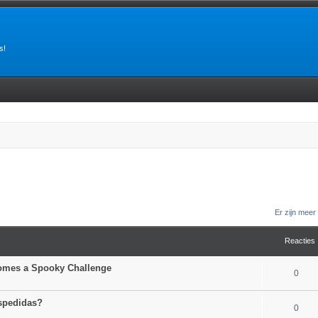
s!
Er zijn mee
Reacties
comes a Spooky Challenge
0
espedidas?
0