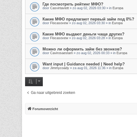
Где посмотреть рейтинг МФО?
door
Casvirtaviott
»
zo aug 02, 2026 03:30
» in
Europa
Какие МФО предлагают первый займ под 0%?
door
Flocasovew
»
zo aug 02, 2026 03:30
» in
Europa
Какие МФО выдают деньги чаще других?
door
Flocasovew
»
zo aug 02, 2026 03:28
» in
Europa
Можно ли оформить займ без звонков?
door
Cavirosaestam
»
zo aug 02, 2026 00:33
» in
Europa
Want input | Guidance needed | Need help?
door
Jimmycoady
»
za aug 01, 2026 11:36
» in
Europa
Ga naar uitgebreid zoeken
Forumoverzicht