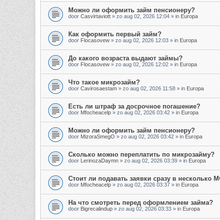
Можно ли оформить займ пенсионеру?
door
Casvirtaviott
»
zo aug 02, 2026 12:04
» in
Europa
Как оформить первый займ?
door
Flocasovew
»
zo aug 02, 2026 12:03
» in
Europa
До какого возраста выдают займы?
door
Flocasovew
»
zo aug 02, 2026 12:02
» in
Europa
Что такое микрозайм?
door
Cavirosaestam
»
zo aug 02, 2026 11:58
» in
Europa
Есть ли штраф за досрочное погашение?
door
Mfocheacelp
»
zo aug 02, 2026 03:42
» in
Europa
Можно ли оформить займ пенсионеру?
door
MizoraSmegO
»
zo aug 02, 2026 03:42
» in
Europa
Сколько можно переплатить по микрозайму?
door
LerinozaDaymn
»
zo aug 02, 2026 03:39
» in
Europa
Стоит ли подавать заявки сразу в несколько 
door
Mfocheacelp
»
zo aug 02, 2026 03:37
» in
Europa
На что смотреть перед оформлением займа?
door
Bigrecalindup
»
zo aug 02, 2026 03:33
» in
Europa