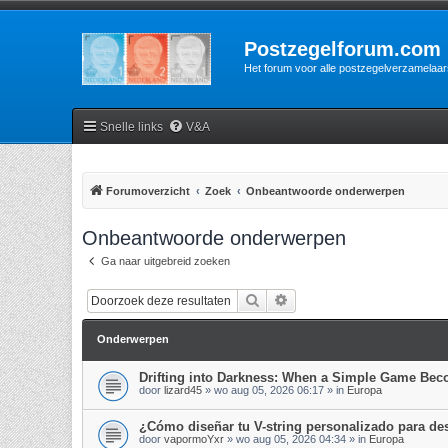
Postzegelforum.com
Het forum voor alle postzegelverzamelaar
Snelle links
V&A
Forumoverzicht
Zoek
Onbeantwoorde onderwerpen
Onbeantwoorde onderwerpen
Ga naar uitgebreid zoeken
Zoek
Uitgebreid zoeken
Onderwerpen
Drifting into Darkness: When a Simple Game Be
door
lizard45
»
wo aug 05, 2026 06:17
» in
Europa
¿Cómo diseñar tu V-string personalizado para d
door
vapormoYxr
»
wo aug 05, 2026 04:34
» in
Europa