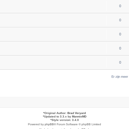
0
0
0
0
0
Er zijn mee
*
Original Author:
Brad Veryard
*
Updated to 3.3.x by
MannixMD
*
Style version: 3.4.0
Powered by
phpBB
® Forum Software © phpBB Limited