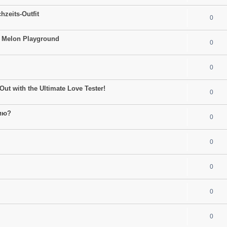
hzeits-Outfit
0
to Melon Playground
0
0
Out with the Ultimate Love Tester!
0
ию?
0
0
0
0
0