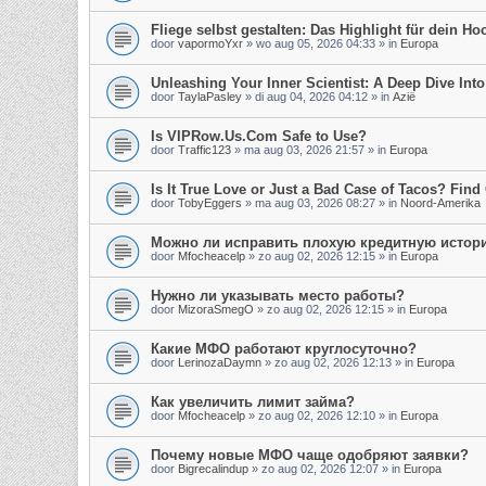
Fliege selbst gestalten: Das Highlight für dein Hoc
door
vapormoYxr
»
wo aug 05, 2026 04:33
» in
Europa
Unleashing Your Inner Scientist: A Deep Dive In
door
TaylaPasley
»
di aug 04, 2026 04:12
» in
Azië
Is VIPRow.Us.Com Safe to Use?
door
Traffic123
»
ma aug 03, 2026 21:57
» in
Europa
Is It True Love or Just a Bad Case of Tacos? Find 
door
TobyEggers
»
ma aug 03, 2026 08:27
» in
Noord-Amerika
Можно ли исправить плохую кредитную истор
door
Mfocheacelp
»
zo aug 02, 2026 12:15
» in
Europa
Нужно ли указывать место работы?
door
MizoraSmegO
»
zo aug 02, 2026 12:15
» in
Europa
Какие МФО работают круглосуточно?
door
LerinozaDaymn
»
zo aug 02, 2026 12:13
» in
Europa
Как увеличить лимит займа?
door
Mfocheacelp
»
zo aug 02, 2026 12:10
» in
Europa
Почему новые МФО чаще одобряют заявки?
door
Bigrecalindup
»
zo aug 02, 2026 12:07
» in
Europa