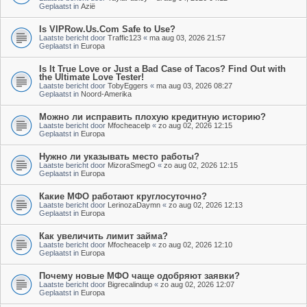
Geplaatst in
Azië
Is VIPRow.Us.Com Safe to Use?
Laatste bericht door
Traffic123
«
ma aug 03, 2026 21:57
Geplaatst in
Europa
Is It True Love or Just a Bad Case of Tacos? Find Out with
the Ultimate Love Tester!
Laatste bericht door
TobyEggers
«
ma aug 03, 2026 08:27
Geplaatst in
Noord-Amerika
Можно ли исправить плохую кредитную историю?
Laatste bericht door
Mfocheacelp
«
zo aug 02, 2026 12:15
Geplaatst in
Europa
Нужно ли указывать место работы?
Laatste bericht door
MizoraSmegO
«
zo aug 02, 2026 12:15
Geplaatst in
Europa
Какие МФО работают круглосуточно?
Laatste bericht door
LerinozaDaymn
«
zo aug 02, 2026 12:13
Geplaatst in
Europa
Как увеличить лимит займа?
Laatste bericht door
Mfocheacelp
«
zo aug 02, 2026 12:10
Geplaatst in
Europa
Почему новые МФО чаще одобряют заявки?
Laatste bericht door
Bigrecalindup
«
zo aug 02, 2026 12:07
Geplaatst in
Europa