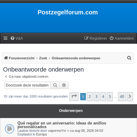
Postzegelforum.com
V&A
Registreer
Aanmelden
Z
Forumoverzicht
Zoek
Onbeantwoorde onderwerpen
o
Onbeantwoorde onderwerpen
e
Ga naar uitgebreid zoeken
k
Zoek
Uitgebreid zoeken
Pagina
1
2
1
van
3
40
4
5
40
V
Er zijn meer dan 1000 resultaten gevonden
…
Onderwerpen
Qué regalar en un aniversario: ideas de anillos
personalizados
Laatste bericht door
vapormoYxr
«
za aug 08, 2026 04:03
Geplaatst in
Europa