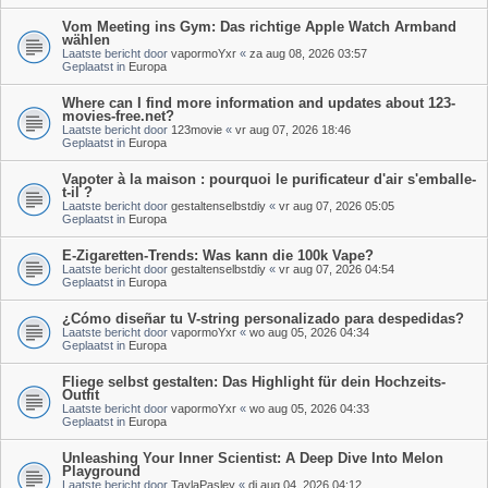
Vom Meeting ins Gym: Das richtige Apple Watch Armband
wählen
Laatste bericht door
vapormoYxr
«
za aug 08, 2026 03:57
Geplaatst in
Europa
Where can I find more information and updates about 123-
movies-free.net?
Laatste bericht door
123movie
«
vr aug 07, 2026 18:46
Geplaatst in
Europa
Vapoter à la maison : pourquoi le purificateur d'air s'emballe-
t-il ?
Laatste bericht door
gestaltenselbstdiy
«
vr aug 07, 2026 05:05
Geplaatst in
Europa
E-Zigaretten-Trends: Was kann die 100k Vape?
Laatste bericht door
gestaltenselbstdiy
«
vr aug 07, 2026 04:54
Geplaatst in
Europa
¿Cómo diseñar tu V-string personalizado para despedidas?
Laatste bericht door
vapormoYxr
«
wo aug 05, 2026 04:34
Geplaatst in
Europa
Fliege selbst gestalten: Das Highlight für dein Hochzeits-
Outfit
Laatste bericht door
vapormoYxr
«
wo aug 05, 2026 04:33
Geplaatst in
Europa
Unleashing Your Inner Scientist: A Deep Dive Into Melon
Playground
Laatste bericht door
TaylaPasley
«
di aug 04, 2026 04:12