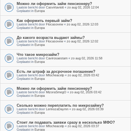
Можно ли оформить займ пенсионеру?
Laatste bericht door
Casvirtaviott
«
zo aug 02, 2026 12:04
Geplaatst in
Europa
Как оформить первый займ?
Laatste bericht door
Flocasovew
«
zo aug 02, 2026 12:03
Geplaatst in
Europa
До какого возраста выдают займы?
Laatste bericht door
Flocasovew
«
zo aug 02, 2026 12:02
Geplaatst in
Europa
Что такое микрозайм?
Laatste bericht door
Cavirosaestam
«
zo aug 02, 2026 11:58
Geplaatst in
Europa
Есть ли штраф за досрочное погашение?
Laatste bericht door
Mfocheacelp
«
zo aug 02, 2026 03:42
Geplaatst in
Europa
Можно ли оформить займ пенсионеру?
Laatste bericht door
MizoraSmegO
«
zo aug 02, 2026 03:42
Geplaatst in
Europa
Сколько можно переплатить по микрозайму?
Laatste bericht door
LerinozaDaymn
«
zo aug 02, 2026 03:39
Geplaatst in
Europa
Стоит ли подавать заявки сразу в несколько МФО?
Laatste bericht door
Mfocheacelp
«
zo aug 02, 2026 03:37
Geplaatst in
Europa