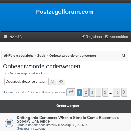
Postzegelforum.com
V&A
Registreer
Aanmelden
Z
Forumoverzicht
Zoek
Onbeantwoorde onderwerpen
o
Onbeantwoorde onderwerpen
e
Ga naar uitgebreid zoeken
k
Zoek
Uitgebreid zoeken
Pagina
1
2
1
van
3
40
4
5
40
V
Er zijn meer dan 1000 resultaten gevonden
…
Onderwerpen
Drifting into Darkness: When a Simple Game Becomes a
Spooky Challenge
Laatste bericht door
lizard45
«
wo aug 05, 2026 06:17
Geplaatst in
Europa