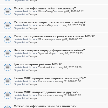
Geplaatst in
Europa
Можно ли оформить займ пенсионеру?
Laatste bericht door
MizoraSmegO
«
zo aug 02, 2026 03:42
Geplaatst in
Europa
Сколько можно переплатить по микрозайму?
Laatste bericht door
LerinozaDaymn
«
zo aug 02, 2026 03:39
Geplaatst in
Europa
Стоит ли подавать заявки сразу в несколько МФО?
Laatste bericht door
Mfocheacelp
«
zo aug 02, 2026 03:37
Geplaatst in
Europa
На что смотреть перед оформлением займа?
Laatste bericht door
Bigrecalindup
«
zo aug 02, 2026 03:33
Geplaatst in
Europa
Где посмотреть рейтинг МФО?
Laatste bericht door
Casvirtaviott
«
zo aug 02, 2026 03:30
Geplaatst in
Europa
Какие МФО предлагают первый займ под 0%?
Laatste bericht door
Flocasovew
«
zo aug 02, 2026 03:30
Geplaatst in
Europa
Какие МФО выдают деньги чаще других?
Laatste bericht door
Flocasovew
«
zo aug 02, 2026 03:28
Geplaatst in
Europa
Можно ли оформить займ без звонков?