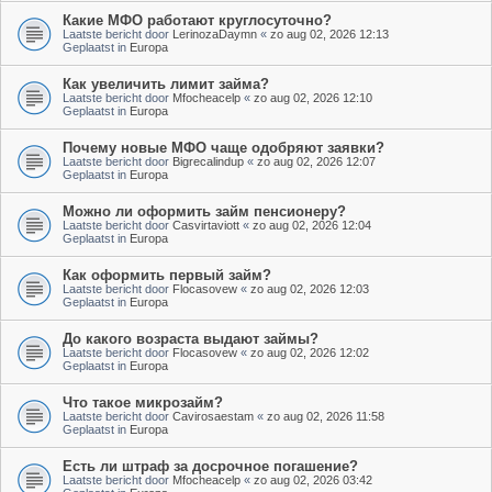
Какие МФО работают круглосуточно?
Laatste bericht door
LerinozaDaymn
«
zo aug 02, 2026 12:13
Geplaatst in
Europa
Как увеличить лимит займа?
Laatste bericht door
Mfocheacelp
«
zo aug 02, 2026 12:10
Geplaatst in
Europa
Почему новые МФО чаще одобряют заявки?
Laatste bericht door
Bigrecalindup
«
zo aug 02, 2026 12:07
Geplaatst in
Europa
Можно ли оформить займ пенсионеру?
Laatste bericht door
Casvirtaviott
«
zo aug 02, 2026 12:04
Geplaatst in
Europa
Как оформить первый займ?
Laatste bericht door
Flocasovew
«
zo aug 02, 2026 12:03
Geplaatst in
Europa
До какого возраста выдают займы?
Laatste bericht door
Flocasovew
«
zo aug 02, 2026 12:02
Geplaatst in
Europa
Что такое микрозайм?
Laatste bericht door
Cavirosaestam
«
zo aug 02, 2026 11:58
Geplaatst in
Europa
Есть ли штраф за досрочное погашение?
Laatste bericht door
Mfocheacelp
«
zo aug 02, 2026 03:42