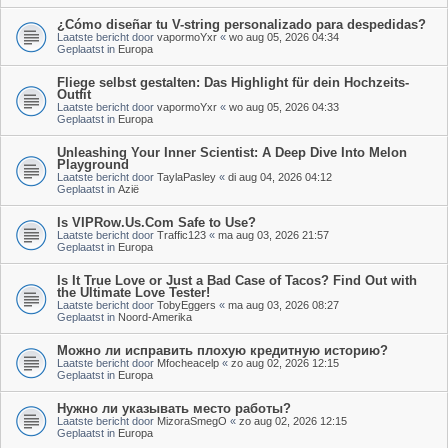
¿Cómo diseñar tu V-string personalizado para despedidas?
Laatste bericht door
vapormoYxr
«
wo aug 05, 2026 04:34
Geplaatst in
Europa
Fliege selbst gestalten: Das Highlight für dein Hochzeits-
Outfit
Laatste bericht door
vapormoYxr
«
wo aug 05, 2026 04:33
Geplaatst in
Europa
Unleashing Your Inner Scientist: A Deep Dive Into Melon
Playground
Laatste bericht door
TaylaPasley
«
di aug 04, 2026 04:12
Geplaatst in
Azië
Is VIPRow.Us.Com Safe to Use?
Laatste bericht door
Traffic123
«
ma aug 03, 2026 21:57
Geplaatst in
Europa
Is It True Love or Just a Bad Case of Tacos? Find Out with
the Ultimate Love Tester!
Laatste bericht door
TobyEggers
«
ma aug 03, 2026 08:27
Geplaatst in
Noord-Amerika
Можно ли исправить плохую кредитную историю?
Laatste bericht door
Mfocheacelp
«
zo aug 02, 2026 12:15
Geplaatst in
Europa
Нужно ли указывать место работы?
Laatste bericht door
MizoraSmegO
«
zo aug 02, 2026 12:15
Geplaatst in
Europa