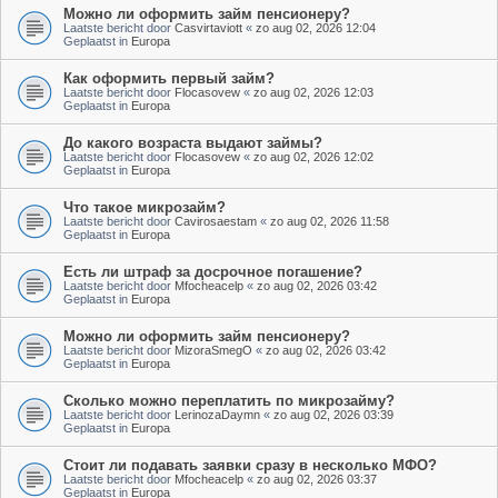
Можно ли оформить займ пенсионеру?
Laatste bericht door
Casvirtaviott
«
zo aug 02, 2026 12:04
Geplaatst in
Europa
Как оформить первый займ?
Laatste bericht door
Flocasovew
«
zo aug 02, 2026 12:03
Geplaatst in
Europa
До какого возраста выдают займы?
Laatste bericht door
Flocasovew
«
zo aug 02, 2026 12:02
Geplaatst in
Europa
Что такое микрозайм?
Laatste bericht door
Cavirosaestam
«
zo aug 02, 2026 11:58
Geplaatst in
Europa
Есть ли штраф за досрочное погашение?
Laatste bericht door
Mfocheacelp
«
zo aug 02, 2026 03:42
Geplaatst in
Europa
Можно ли оформить займ пенсионеру?
Laatste bericht door
MizoraSmegO
«
zo aug 02, 2026 03:42
Geplaatst in
Europa
Сколько можно переплатить по микрозайму?
Laatste bericht door
LerinozaDaymn
«
zo aug 02, 2026 03:39
Geplaatst in
Europa
Стоит ли подавать заявки сразу в несколько МФО?
Laatste bericht door
Mfocheacelp
«
zo aug 02, 2026 03:37
Geplaatst in
Europa