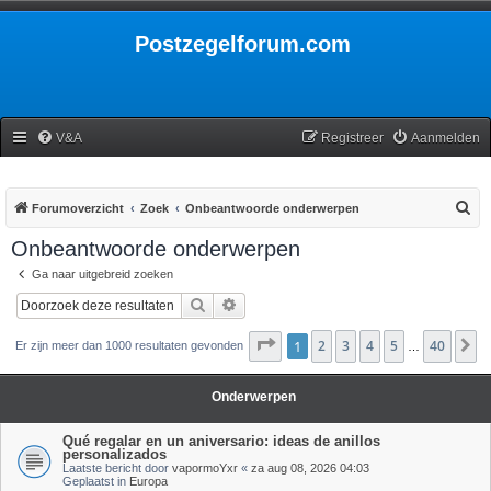
Postzegelforum.com
V&A
Registreer
Aanmelden
Z
Forumoverzicht
Zoek
Onbeantwoorde onderwerpen
o
Onbeantwoorde onderwerpen
e
Ga naar uitgebreid zoeken
k
Zoek
Uitgebreid zoeken
Pagina
1
2
1
van
3
40
4
5
40
V
Er zijn meer dan 1000 resultaten gevonden
…
Onderwerpen
Qué regalar en un aniversario: ideas de anillos
personalizados
Laatste bericht door
vapormoYxr
«
za aug 08, 2026 04:03
Geplaatst in
Europa