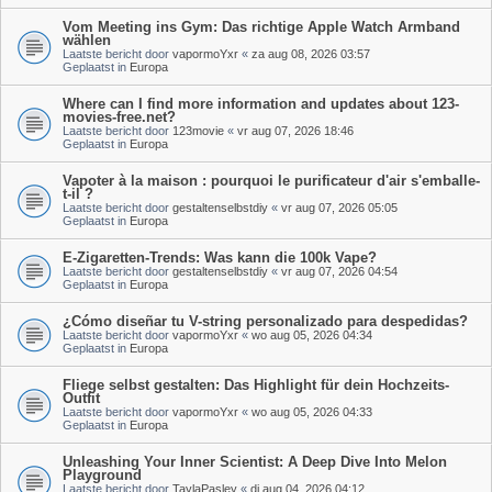
Vom Meeting ins Gym: Das richtige Apple Watch Armband
wählen
Laatste bericht door
vapormoYxr
«
za aug 08, 2026 03:57
Geplaatst in
Europa
Where can I find more information and updates about 123-
movies-free.net?
Laatste bericht door
123movie
«
vr aug 07, 2026 18:46
Geplaatst in
Europa
Vapoter à la maison : pourquoi le purificateur d'air s'emballe-
t-il ?
Laatste bericht door
gestaltenselbstdiy
«
vr aug 07, 2026 05:05
Geplaatst in
Europa
E-Zigaretten-Trends: Was kann die 100k Vape?
Laatste bericht door
gestaltenselbstdiy
«
vr aug 07, 2026 04:54
Geplaatst in
Europa
¿Cómo diseñar tu V-string personalizado para despedidas?
Laatste bericht door
vapormoYxr
«
wo aug 05, 2026 04:34
Geplaatst in
Europa
Fliege selbst gestalten: Das Highlight für dein Hochzeits-
Outfit
Laatste bericht door
vapormoYxr
«
wo aug 05, 2026 04:33
Geplaatst in
Europa
Unleashing Your Inner Scientist: A Deep Dive Into Melon
Playground
Laatste bericht door
TaylaPasley
«
di aug 04, 2026 04:12