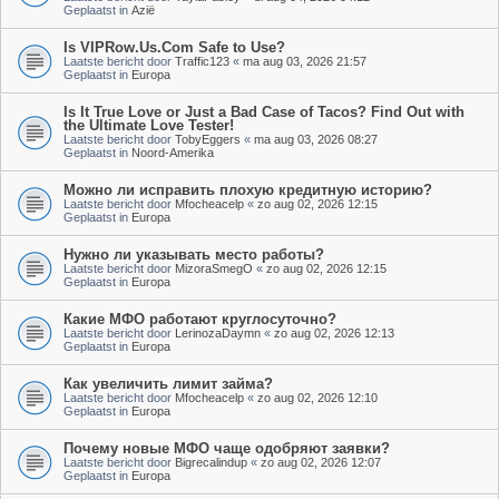
Geplaatst in
Azië
Is VIPRow.Us.Com Safe to Use?
Laatste bericht door
Traffic123
«
ma aug 03, 2026 21:57
Geplaatst in
Europa
Is It True Love or Just a Bad Case of Tacos? Find Out with
the Ultimate Love Tester!
Laatste bericht door
TobyEggers
«
ma aug 03, 2026 08:27
Geplaatst in
Noord-Amerika
Можно ли исправить плохую кредитную историю?
Laatste bericht door
Mfocheacelp
«
zo aug 02, 2026 12:15
Geplaatst in
Europa
Нужно ли указывать место работы?
Laatste bericht door
MizoraSmegO
«
zo aug 02, 2026 12:15
Geplaatst in
Europa
Какие МФО работают круглосуточно?
Laatste bericht door
LerinozaDaymn
«
zo aug 02, 2026 12:13
Geplaatst in
Europa
Как увеличить лимит займа?
Laatste bericht door
Mfocheacelp
«
zo aug 02, 2026 12:10
Geplaatst in
Europa
Почему новые МФО чаще одобряют заявки?
Laatste bericht door
Bigrecalindup
«
zo aug 02, 2026 12:07
Geplaatst in
Europa