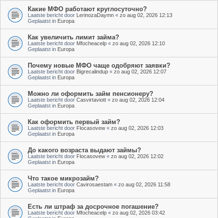
Какие МФО работают круглосуточно?
Laatste bericht door
LerinozaDaymn
«
zo aug 02, 2026 12:13
Geplaatst in
Europa
Как увеличить лимит займа?
Laatste bericht door
Mfocheacelp
«
zo aug 02, 2026 12:10
Geplaatst in
Europa
Почему новые МФО чаще одобряют заявки?
Laatste bericht door
Bigrecalindup
«
zo aug 02, 2026 12:07
Geplaatst in
Europa
Можно ли оформить займ пенсионеру?
Laatste bericht door
Casvirtaviott
«
zo aug 02, 2026 12:04
Geplaatst in
Europa
Как оформить первый займ?
Laatste bericht door
Flocasovew
«
zo aug 02, 2026 12:03
Geplaatst in
Europa
До какого возраста выдают займы?
Laatste bericht door
Flocasovew
«
zo aug 02, 2026 12:02
Geplaatst in
Europa
Что такое микрозайм?
Laatste bericht door
Cavirosaestam
«
zo aug 02, 2026 11:58
Geplaatst in
Europa
Есть ли штраф за досрочное погашение?
Laatste bericht door
Mfocheacelp
«
zo aug 02, 2026 03:42