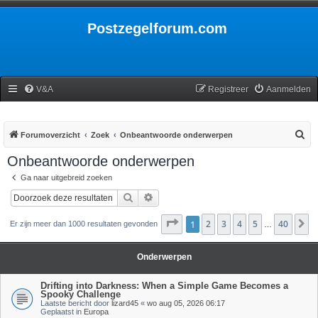
Postzegelforum.com
V&A
Registreer
Aanmelden
Z
Forumoverzicht
Zoek
Onbeantwoorde onderwerpen
o
Onbeantwoorde onderwerpen
e
Ga naar uitgebreid zoeken
k
Zoek
Uitgebreid zoeken
Pagina
1
2
1
van
3
40
4
5
40
V
Er zijn meer dan 1000 resultaten gevonden
…
Onderwerpen
Drifting into Darkness: When a Simple Game Becomes a
Spooky Challenge
Laatste bericht door
lizard45
«
wo aug 05, 2026 06:17
Geplaatst in
Europa