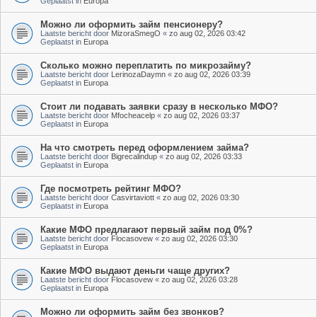
Geplaatst in
Europa
Можно ли оформить займ пенсионеру?
Laatste bericht door
MizoraSmegO
«
zo aug 02, 2026 03:42
Geplaatst in
Europa
Сколько можно переплатить по микрозайму?
Laatste bericht door
LerinozaDaymn
«
zo aug 02, 2026 03:39
Geplaatst in
Europa
Стоит ли подавать заявки сразу в несколько МФО?
Laatste bericht door
Mfocheacelp
«
zo aug 02, 2026 03:37
Geplaatst in
Europa
На что смотреть перед оформлением займа?
Laatste bericht door
Bigrecalindup
«
zo aug 02, 2026 03:33
Geplaatst in
Europa
Где посмотреть рейтинг МФО?
Laatste bericht door
Casvirtaviott
«
zo aug 02, 2026 03:30
Geplaatst in
Europa
Какие МФО предлагают первый займ под 0%?
Laatste bericht door
Flocasovew
«
zo aug 02, 2026 03:30
Geplaatst in
Europa
Какие МФО выдают деньги чаще других?
Laatste bericht door
Flocasovew
«
zo aug 02, 2026 03:28
Geplaatst in
Europa
Можно ли оформить займ без звонков?