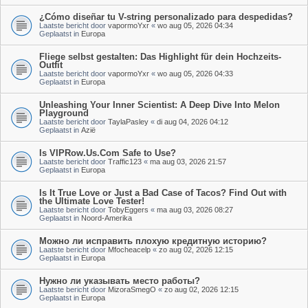
¿Cómo diseñar tu V-string personalizado para despedidas?
Laatste bericht door
vapormoYxr
«
wo aug 05, 2026 04:34
Geplaatst in
Europa
Fliege selbst gestalten: Das Highlight für dein Hochzeits-
Outfit
Laatste bericht door
vapormoYxr
«
wo aug 05, 2026 04:33
Geplaatst in
Europa
Unleashing Your Inner Scientist: A Deep Dive Into Melon
Playground
Laatste bericht door
TaylaPasley
«
di aug 04, 2026 04:12
Geplaatst in
Azië
Is VIPRow.Us.Com Safe to Use?
Laatste bericht door
Traffic123
«
ma aug 03, 2026 21:57
Geplaatst in
Europa
Is It True Love or Just a Bad Case of Tacos? Find Out with
the Ultimate Love Tester!
Laatste bericht door
TobyEggers
«
ma aug 03, 2026 08:27
Geplaatst in
Noord-Amerika
Можно ли исправить плохую кредитную историю?
Laatste bericht door
Mfocheacelp
«
zo aug 02, 2026 12:15
Geplaatst in
Europa
Нужно ли указывать место работы?
Laatste bericht door
MizoraSmegO
«
zo aug 02, 2026 12:15
Geplaatst in
Europa