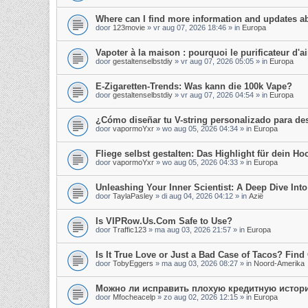
Where can I find more information and updates a
door
123movie
»
vr aug 07, 2026 18:46
» in
Europa
Vapoter à la maison : pourquoi le purificateur d'air
door
gestaltenselbstdiy
»
vr aug 07, 2026 05:05
» in
Europa
E-Zigaretten-Trends: Was kann die 100k Vape?
door
gestaltenselbstdiy
»
vr aug 07, 2026 04:54
» in
Europa
¿Cómo diseñar tu V-string personalizado para d
door
vapormoYxr
»
wo aug 05, 2026 04:34
» in
Europa
Fliege selbst gestalten: Das Highlight für dein Hoc
door
vapormoYxr
»
wo aug 05, 2026 04:33
» in
Europa
Unleashing Your Inner Scientist: A Deep Dive In
door
TaylaPasley
»
di aug 04, 2026 04:12
» in
Azië
Is VIPRow.Us.Com Safe to Use?
door
Traffic123
»
ma aug 03, 2026 21:57
» in
Europa
Is It True Love or Just a Bad Case of Tacos? Find 
door
TobyEggers
»
ma aug 03, 2026 08:27
» in
Noord-Amerika
Можно ли исправить плохую кредитную истор
door
Mfocheacelp
»
zo aug 02, 2026 12:15
» in
Europa