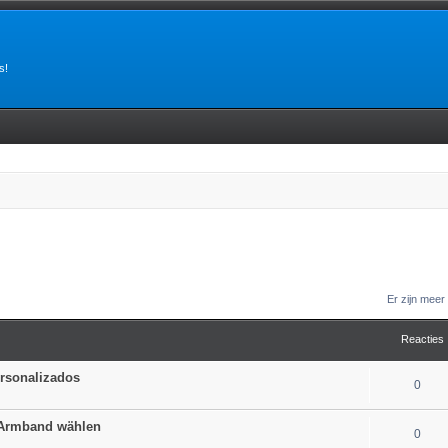
s!
Er zijn mee
Reacties
ersonalizados
0
 Armband wählen
0