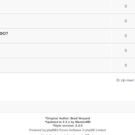
0
0
МФО?
0
0
0
Er zijn mee
*
Original Author:
Brad Veryard
*
Updated to 3.3.x by
MannixMD
*
Style version: 3.4.0
Powered by
phpBB
® Forum Software © phpBB Limited