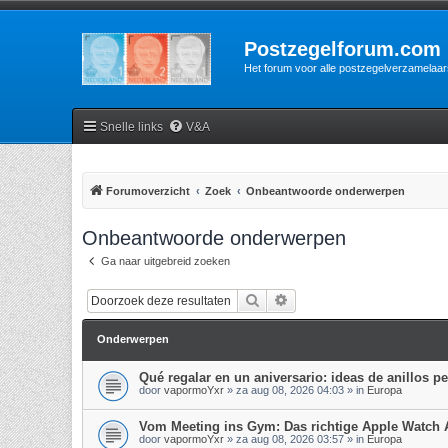
Postzegelforum.com
Het forum voor alle postzegelverzamelaar
Snelle links
V&A
Forumoverzicht
Zoek
Onbeantwoorde onderwerpen
Onbeantwoorde onderwerpen
Ga naar uitgebreid zoeken
Zoek
Uitgebreid zoeken
Onderwerpen
Qué regalar en un aniversario: ideas de anillos p
door
vapormoYxr
»
za aug 08, 2026 04:03
» in
Europa
Vom Meeting ins Gym: Das richtige Apple Watch
door
vapormoYxr
»
za aug 08, 2026 03:57
» in
Europa