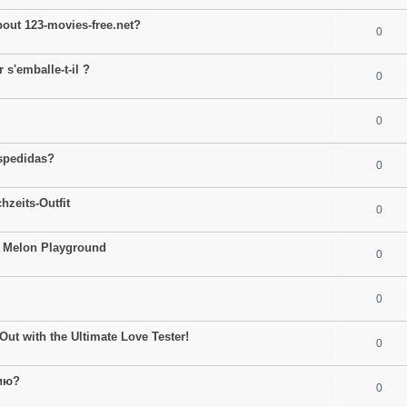
bout 123-movies-free.net?
0
 s'emballe-t-il ?
0
0
espedidas?
0
hzeits-Outfit
0
to Melon Playground
0
0
Out with the Ultimate Love Tester!
0
ию?
0