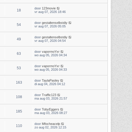
door
123movie
18
vr aug 07, 2026 18:46
door
gestaltenselbstdiy
54
vr aug 07, 2026 05:05
door
gestaltenselbstdiy
49
vr aug 07, 2026 04:54
door
vapormoYxr
63
wo aug 05, 2026 04:34
door
vapormoYxr
53
wo aug 05, 2026 04:33
door
TaylaPasley
163
di aug 04, 2026 04:12
door
Traffic123
108
ma aug 03, 2026 21:57
door
TobyEggers
185
ma aug 03, 2026 08:27
door
Mfocheacelp
110
zo aug 02, 2026 12:15