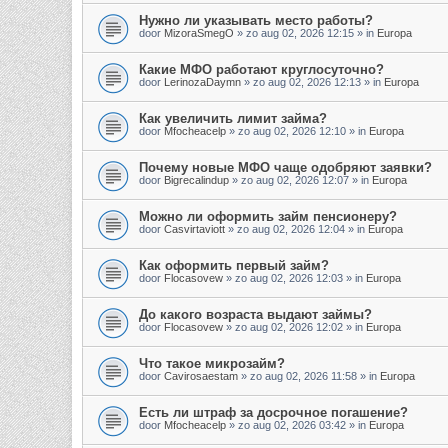
Нужно ли указывать место работы?
door
MizoraSmegO
»
zo aug 02, 2026 12:15
» in
Europa
Какие МФО работают круглосуточно?
door
LerinozaDaymn
»
zo aug 02, 2026 12:13
» in
Europa
Как увеличить лимит займа?
door
Mfocheacelp
»
zo aug 02, 2026 12:10
» in
Europa
Почему новые МФО чаще одобряют заявки?
door
Bigrecalindup
»
zo aug 02, 2026 12:07
» in
Europa
Можно ли оформить займ пенсионеру?
door
Casvirtaviott
»
zo aug 02, 2026 12:04
» in
Europa
Как оформить первый займ?
door
Flocasovew
»
zo aug 02, 2026 12:03
» in
Europa
До какого возраста выдают займы?
door
Flocasovew
»
zo aug 02, 2026 12:02
» in
Europa
Что такое микрозайм?
door
Cavirosaestam
»
zo aug 02, 2026 11:58
» in
Europa
Есть ли штраф за досрочное погашение?
door
Mfocheacelp
»
zo aug 02, 2026 03:42
» in
Europa