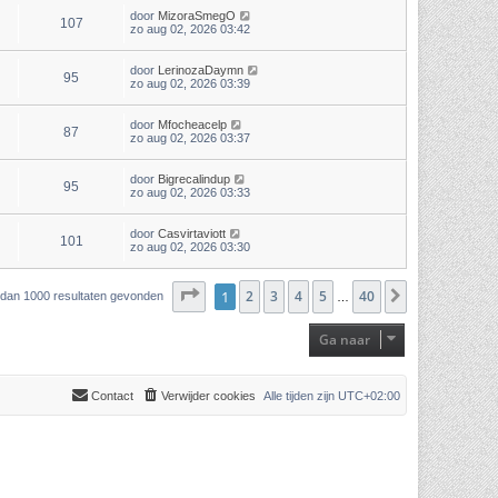
door
MizoraSmegO
107
zo aug 02, 2026 03:42
door
LerinozaDaymn
95
zo aug 02, 2026 03:39
door
Mfocheacelp
87
zo aug 02, 2026 03:37
door
Bigrecalindup
95
zo aug 02, 2026 03:33
door
Casvirtaviott
101
zo aug 02, 2026 03:30
Pagina
1
2
1
van
3
40
4
5
40
Volgende
r dan 1000 resultaten gevonden
…
Ga naar
Contact
Verwijder cookies
Alle tijden zijn
UTC+02:00