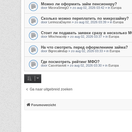
Можно ли оформить займ пенсионеру?
door
MizoraSmegO
»
zo aug 02, 2026 03:42
» in
Europa
Сколько можно переплатить по микрозайму?
door
LerinozaDaymn
»
zo aug 02, 2026 03:39
» in
Europa
Стоит ли подавать заявки сразу в несколько 
door
Mfocheacelp
»
zo aug 02, 2026 03:37
» in
Europa
На что смотреть перед оформлением займа?
door
Bigrecalindup
»
zo aug 02, 2026 03:33
» in
Europa
Где посмотреть рейтинг МФО?
door
Casvirtaviott
»
zo aug 02, 2026 03:30
» in
Europa
Ga naar uitgebreid zoeken
Forumoverzicht